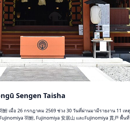
Hongū Sengen Taisha
เมื่อ 26 กรกฎาคม 2569 ช่วง 30 วันที่ผ่านมามีรายงาน 11 เหตุกา
่ที่ Fujinomiya 羽鮒, Fujinomiya 安居山 และFujinomiya 貫戸 พื้นที่น