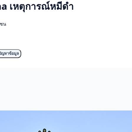
a เหตุการณ์
หมีดำ
มชน
ัญหาข้อมูล