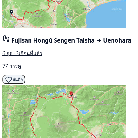
Fujisan Hongū Sengen Taisha → Uenohara
6 จุด · 3เดือนที่แล้ว
77 การดู
บันทึก