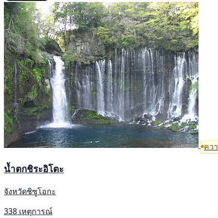
ความ
น้ำตกชิระอิโตะ
จังหวัดชิซูโอกะ
338 เหตุการณ์