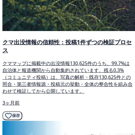
クマ出没情報の信頼性：投稿1件ずつの検証プロセ
ス
クママップに掲載中の出没情報130,625件のうち、99.7%は
自治体と報道機関から自動集約されています。残る0.3%
（コミュニティ投稿）は、写真の解析・既存130,625件との
照合・第三者情報源・投稿元の挙動・全体の整合性を組み合
わせて検証してから公開しています。
3ヶ月前
保存