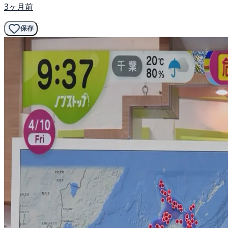
3ヶ月前
保存