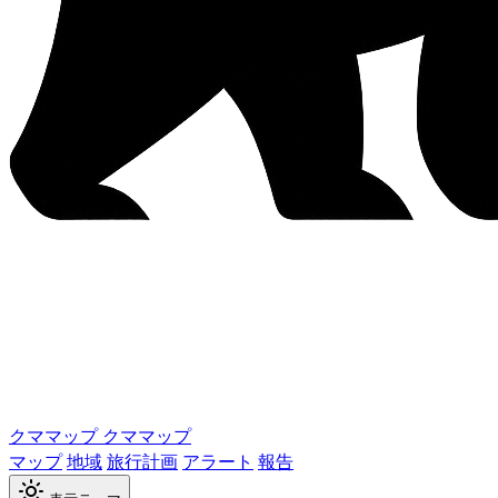
クママップ
クママップ
マップ
地域
旅行計画
アラート
報告