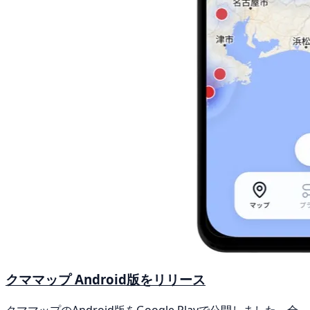
クママップ Android版をリリース
クママップのAndroid版をGoogle Playで公開しました。全