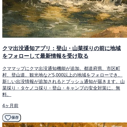
クマ出没通知アプリ：登山・山菜採りの前に地域
をフォローして最新情報を受け取る
クママップにクマ出没通知機能が追加。都道府県、市区町
村、登山道、観光地など5,000以上の地域をフォローでき、
新しい出没情報が追加されるとプッシュ通知が届きます。山
菜採り・タケノコ採り・登山・キャンプの安全対策に。無
料。
4ヶ月前
保存