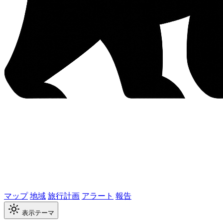
マップ
地域
旅行計画
アラート
報告
表示テーマ