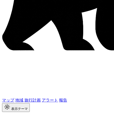
マップ
地域
旅行計画
アラート
報告
表示テーマ