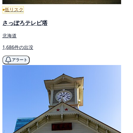
低リスク
さっぽろテレビ塔
北海道
1,686件の出没
アラート