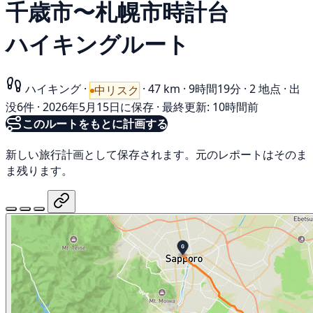
千歳市〜札幌市時計台
ハイキングルート
ハイキング
·
·
47 km
·
9時間19分
·
2 地点
·
出
中リスク
没6件
·
2026年5月15日に保存
·
最終更新: 10時間前
このルートをもとに計画する
新しい旅行計画として保存されます。元のレポートはそのま
ま残ります。