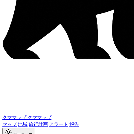
クママップ
クママップ
マップ
地域
旅行計画
アラート
報告