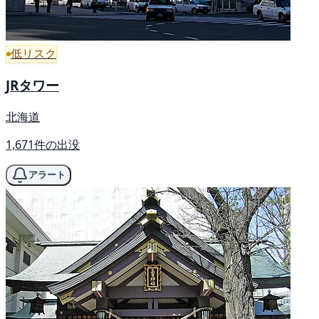
低リスク
JRタワー
北海道
1,671件の出没
アラート