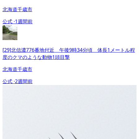
北海道千歳市
公式 ·
1週間前
[29]北信濃776番地付近 午後9時34分頃 体長1メートル程
度のクマのような動物1頭目撃
北海道千歳市
公式 ·
2週間前