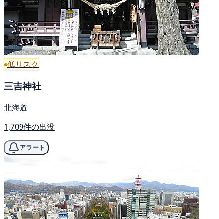
低リスク
三吉神社
北海道
1,709件の出没
アラート