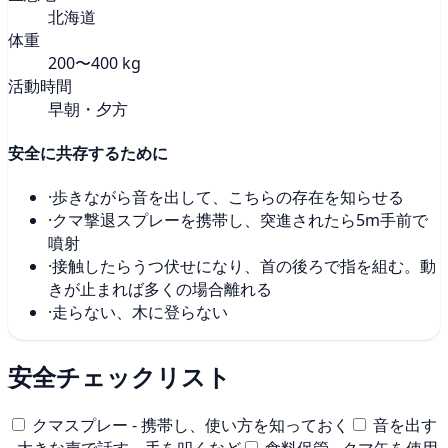
北海道
体重
200〜400 kg
活動時間
早朝・夕方
安全に共存するために
·
歩きながら音を出して、こちらの存在を知らせる
·
クマ撃退スプレーを携帯し、突進されたら5m手前で
噴射
·
接触したらうつ伏せになり、首の後ろで指を組む。動
きが止まれば多くの場合離れる
·
走らない、木に登らない
安全チェックリスト
クマスプレー - 携帯し、使い方を知っておく
音を出す
- 大きな声で話す、手を叩くなど
食料保管 - クマ缶を使用