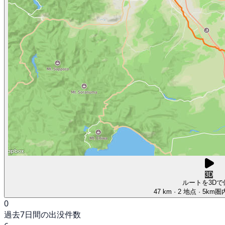
3D
ルートを3Dで
47 km
· 2 地点
· 5km
0
過去7日間の出没件数