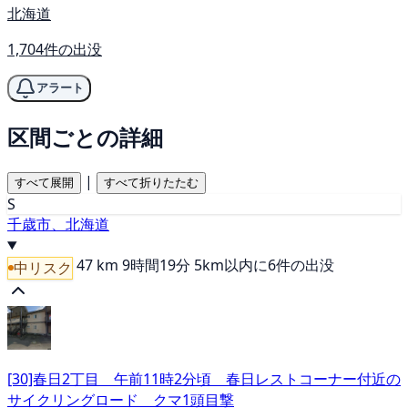
北海道
1,704件の出没
アラート
区間ごとの詳細
|
すべて展開
すべて折りたたむ
S
千歳市、北海道
47 km
9時間19分
5km以内に6件の出没
中リスク
[30]春日2丁目 午前11時2分頃 春日レストコーナー付近の
サイクリングロード クマ1頭目撃