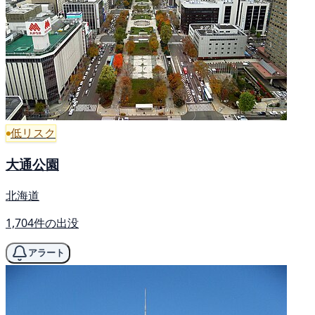
低リスク
大通公園
北海道
1,704件の出没
アラート