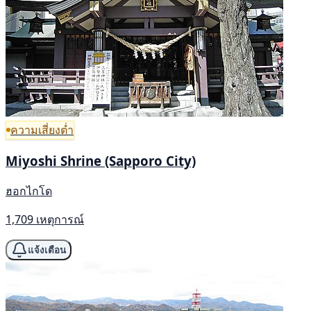
ความเสี่ยงต่ำ
Miyoshi Shrine (Sapporo City)
ฮอกไกโด
1,709 เหตุการณ์
แจ้งเตือน