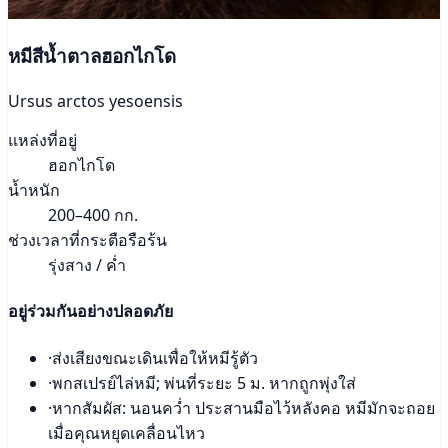
หมีสีน้ำตาลฮอกไกโด
Ursus arctos yesoensis
แหล่งที่อยู่
ฮอกไกโด
น้ำหนัก
200–400 กก.
ช่วงเวลาที่กระตือรือร้น
รุ่งสาง / ค่ำ
อยู่ร่วมกันอย่างปลอดภัย
·
ส่งเสียงขณะเดินเพื่อให้หมีรู้ตัว
·
พกสเปรย์ไล่หมี; พ่นที่ระยะ 5 ม. หากถูกพุ่งใส่
·
หากสัมผัส: นอนคว่ำ ประสานมือไว้หลังคอ หมีมักจะถอย
เมื่อคุณหยุดเคลื่อนไหว