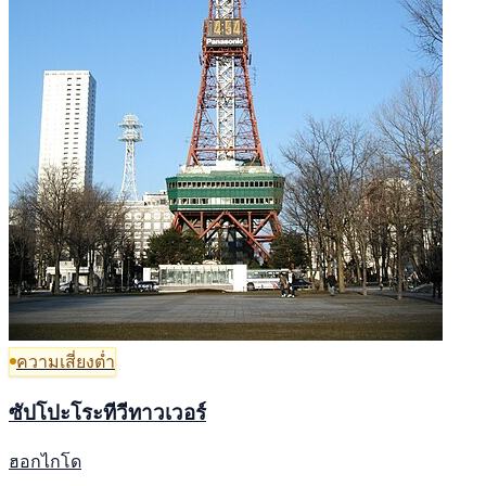
ความเสี่ยงต่ำ
ซัปโปะโระทีวีทาวเวอร์
ฮอกไกโด