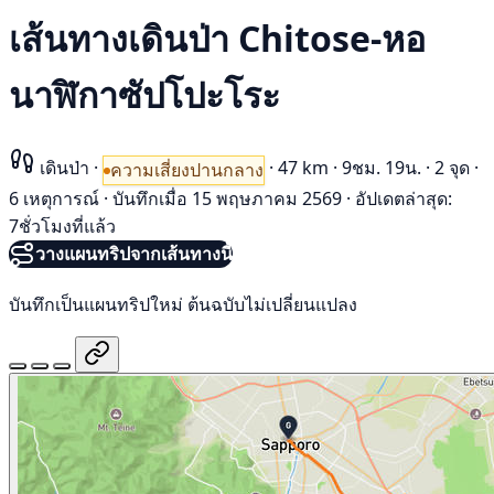
เส้นทางเดินป่า Chitose-หอ
นาฬิกาซัปโปะโระ
เดินป่า
·
·
47 km
·
9ชม. 19น.
·
2 จุด
·
ความเสี่ยงปานกลาง
6 เหตุการณ์
·
บันทึกเมื่อ 15 พฤษภาคม 2569
·
อัปเดตล่าสุด:
7ชั่วโมงที่แล้ว
วางแผนทริปจากเส้นทางนี้
บันทึกเป็นแผนทริปใหม่ ต้นฉบับไม่เปลี่ยนแปลง