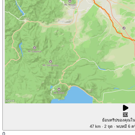
3D
ย้อนทริปของคุณใ
47 km
· 2 จุด
· พบหมี 6 คร
0