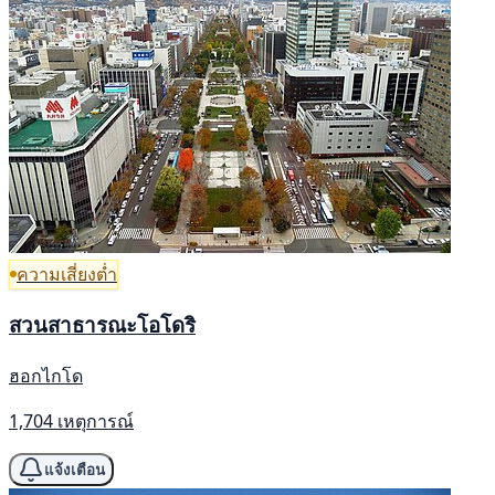
ความเสี่ยงต่ำ
สวนสาธารณะโอโดริ
ฮอกไกโด
1,704 เหตุการณ์
แจ้งเตือน