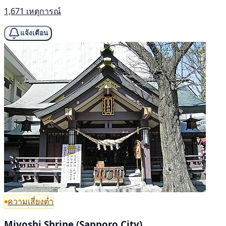
1,671 เหตุการณ์
แจ้งเตือน
ความเสี่ยงต่ำ
Miyoshi Shrine (Sapporo City)