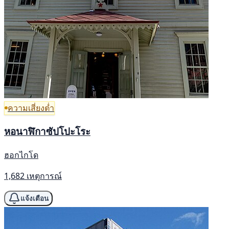
ความเสี่ยงต่ำ
หอนาฬิกาซัปโปะโระ
ฮอกไกโด
1,682 เหตุการณ์
แจ้งเตือน