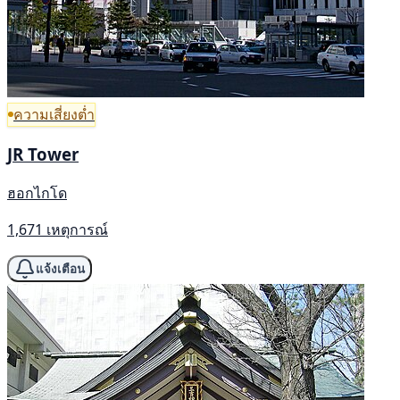
ความเสี่ยงต่ำ
JR Tower
ฮอกไกโด
1,671 เหตุการณ์
แจ้งเตือน