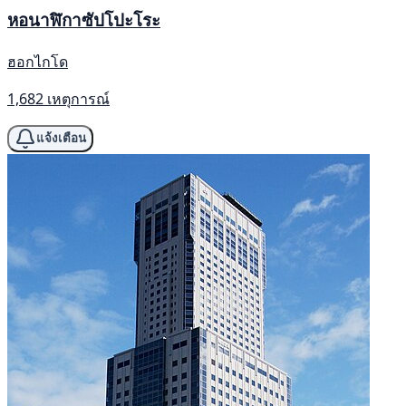
หอนาฬิกาซัปโปะโระ
ฮอกไกโด
1,682 เหตุการณ์
แจ้งเตือน