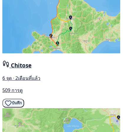
Chitose
6 จุด · 2เดือนที่แล้ว
509 การดู
บันทึก