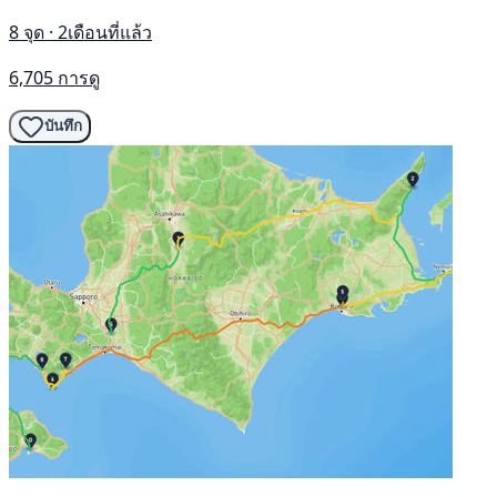
8 จุด · 2เดือนที่แล้ว
6,705 การดู
บันทึก