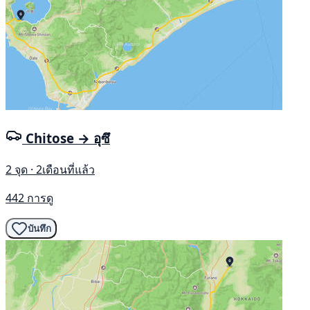
Chitose → อุซึ
2 จุด · 2เดือนที่แล้ว
442 การดู
บันทึก