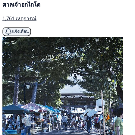
ศาลเจ้าฮกไกโด
1,761 เหตุการณ์
แจ้งเตือน