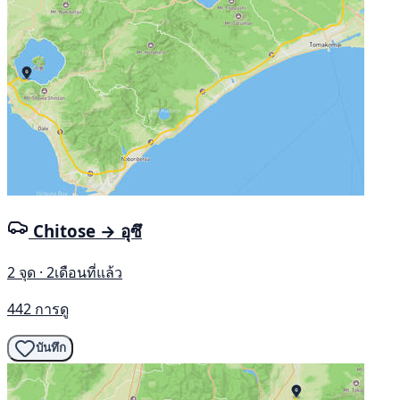
Chitose → อุซึ
2 จุด · 2เดือนที่แล้ว
442 การดู
บันทึก