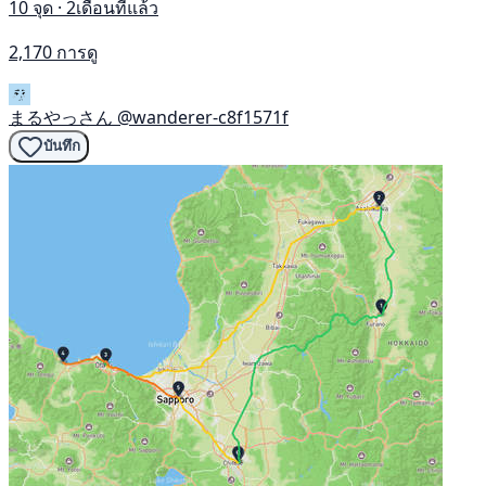
10 จุด · 2เดือนที่แล้ว
2,170 การดู
まるやっさん
@wanderer-c8f1571f
บันทึก