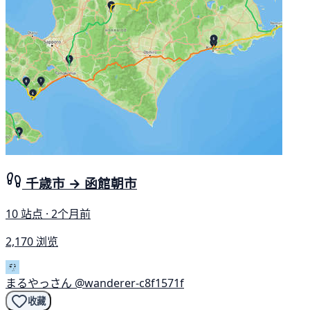
千歳市 → 函館朝市
10 站点 · 2个月前
2,170 浏览
まるやっさん
@wanderer-c8f1571f
收藏