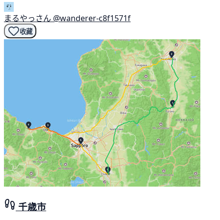
まるやっさん
@wanderer-c8f1571f
收藏
千歳市