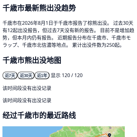
千歳市最新熊出没趋势
千歳市在2026年8月1日于千歳市报告了棕熊出没。 过去30天
有12起出没报告，但过去7天没有新的报告。 目前不是增加趋
势，但本月内仍有报告。 近期报告分布在千歳市、千歳市モ
ラップ、千歳市北信濃等地点。 累计出没件数为250起。
千歳市熊出没地图
显示 120 / 120
近7天
近30天
近1年
该时间段没有出没记录
该时间段没有出没记录
经过千歳市的最近路线