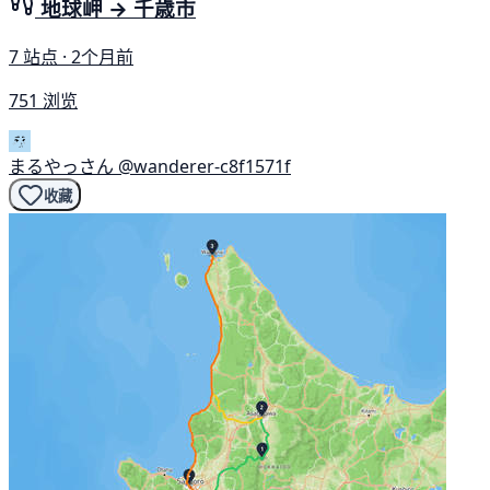
地球岬 → 千歳市
7 站点 · 2个月前
751 浏览
まるやっさん
@wanderer-c8f1571f
收藏