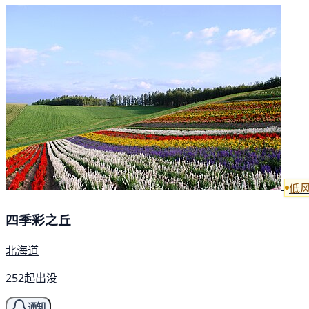
低
四季彩之丘
北海道
252起出没
通知