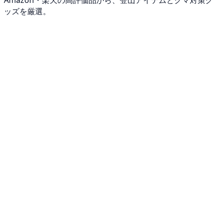
Amazon・楽天の高評価品から、登山アイテムとクマ対策グ
ッズを厳選。