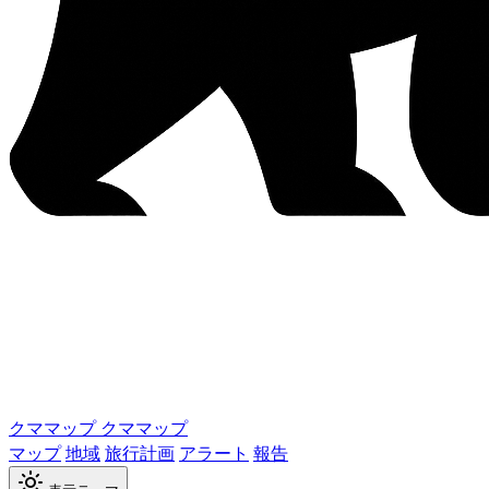
クママップ
クママップ
マップ
地域
旅行計画
アラート
報告