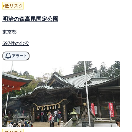
低リスク
明治の森高尾国定公園
東京都
697件の出没
アラート