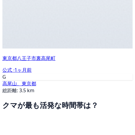
東京都八王子市裏高尾町
公式 ·
1ヶ月前
G
高尾山、東京都
総距離: 3.5 km
クマが最も活発な時間帯は？