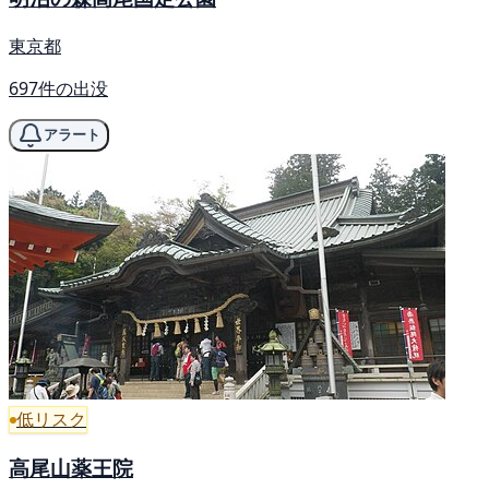
東京都
697件の出没
アラート
低リスク
高尾山薬王院