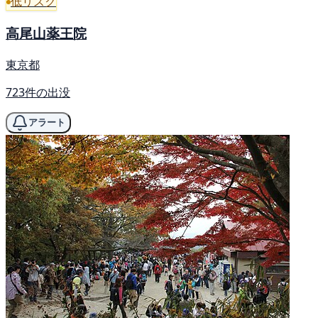
低リスク
高尾山薬王院
東京都
723件の出没
アラート