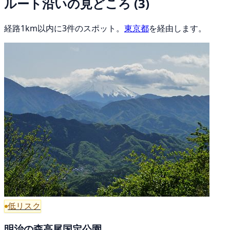
ルート沿いの見どころ
(3)
経路1km以内に3件のスポット。
東京都
を経由します。
低リスク
明治の森高尾国定公園