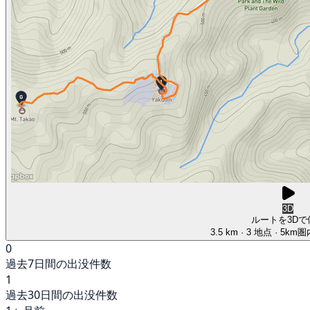
3D
ルートを3Dで
3.5 km
· 3 地点
· 5km
0
過去7日間の出没件数
1
過去30日間の出没件数