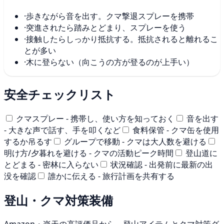
·
歩きながら音を出す。クマ撃退スプレーを携帯
·
突進されたら踏みとどまり、スプレーを使う
·
接触したらしっかり抵抗する。抵抗されると離れるこ
とが多い
·
木に登らない（向こうの方が登るのが上手い）
安全チェックリスト
クマスプレー - 携帯し、使い方を知っておく
音を出す
- 大きな声で話す、手を叩くなど
食料保管 - クマ缶を使用
するか吊るす
グループで移動 - クマは大人数を避ける
明け方/夕暮れを避ける - クマの活動ピーク時間
登山道に
とどまる - 密林に入らない
状況確認 - 出発前に最新の出
没を確認
誰かに伝える - 旅行計画を共有する
登山・クマ対策装備