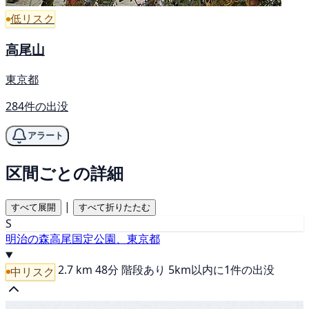
低リスク
高尾山
東京都
284件の出没
アラート
区間ごとの詳細
|
すべて展開
すべて折りたたむ
S
明治の森高尾国定公園、東京都
2.7 km
48分
階段あり
5km以内に1件の出没
中リスク