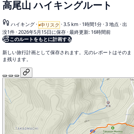
高尾山 ハイキングルート
ハイキング
·
·
3.5 km
·
1時間1分
·
3 地点
·
出
中リスク
没1件
·
2026年5月15日に保存
·
最終更新: 16時間前
このルートをもとに計画する
新しい旅行計画として保存されます。元のレポートはそのま
ま残ります。