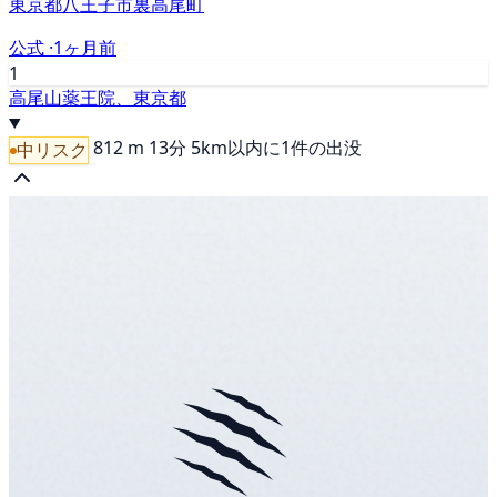
東京都八王子市裏高尾町
公式 ·
1ヶ月前
1
高尾山薬王院、東京都
812 m
13分
5km以内に1件の出没
中リスク