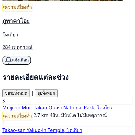
ความเสี่ยงต่ำ
ภูทาคาโอะ
โตเกียว
284 เหตุการณ์
แจ้งเตือน
รายละเอียดแต่ละช่วง
|
ขยายทั้งหมด
ยุบทั้งหมด
S
Meiji no Mori Takao Quasi-National Park, โตเกียว
2.7 km
48น.
มีบันได
ไม่มีเหตุการณ์
ความเสี่ยงต่ำ
1
Takao-san Yakuō-in Temple, โตเกียว