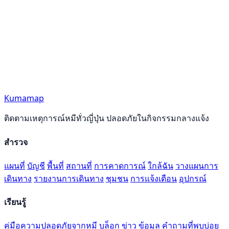
Kumamap
ติดตามเหตุการณ์หมีทั่วญี่ปุ่น ปลอดภัยในกิจกรรมกลางแจ้ง
สำรวจ
แผนที่
บัญชี
พื้นที่
สถานที่
การคาดการณ์
ใกล้ฉัน
วางแผนการ
เดินทาง
รายงานการเดินทาง
ชุมชน
การแจ้งเตือน
อุปกรณ์
เรียนรู้
คู่มือความปลอดภัยจากหมี
บล็อก
ข่าว
ข้อมูล
คำถามที่พบบ่อย