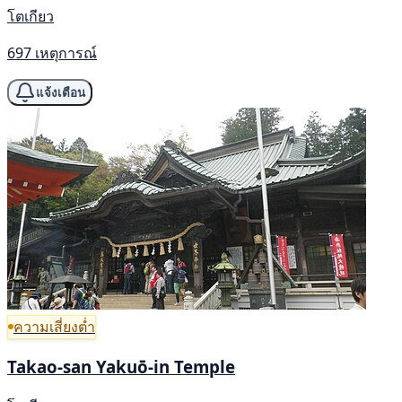
โตเกียว
697 เหตุการณ์
แจ้งเตือน
ความเสี่ยงต่ำ
Takao-san Yakuō-in Temple