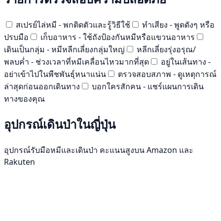
สเปรย์ไล่หมี - พกติดตัวและรู้วิธีใช้
ทำเสียง - พูดดังๆ หรือ
ปรบมือ
เก็บอาหาร - ใช้ถังป้องกันหมีหรือแขวนอาหาร
เดินเป็นกลุ่ม - หมีหลีกเลี่ยงกลุ่มใหญ่
หลีกเลี่ยงรุ่งอรุณ/
พลบค่ำ - ช่วงเวลาที่หมีเคลื่อนไหวมากที่สุด
อยู่ในเส้นทาง -
อย่าเข้าไปในพืชพันธุ์หนาแน่น
ตรวจสอบสภาพ - ดูเหตุการณ์
ล่าสุดก่อนออกเดินทาง
บอกใครสักคน - แชร์แผนการเดิน
ทางของคุณ
อุปกรณ์เดินป่าในญี่ปุ่น
อุปกรณ์รับมือหมีและเดินป่า คะแนนสูงบน Amazon และ
Rakuten