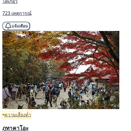
โตเกียว
723 เหตุการณ์
แจ้งเตือน
ความเสี่ยงต่ำ
ภูทาคาโอะ