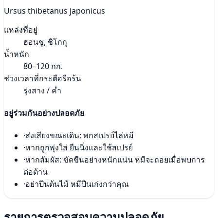
Ursus thibetanus japonicus
แหล่งที่อยู่
ฮอนชู, ชิโกกุ
น้ำหนัก
80–120 กก.
ช่วงเวลาที่กระตือรือร้น
รุ่งสาง / ค่ำ
อยู่ร่วมกันอย่างปลอดภัย
·
ส่งเสียงขณะเดิน; พกสเปรย์ไล่หมี
·
หากถูกพุ่งใส่ ยืนนิ่งและใช้สเปรย์
·
หากสัมผัส: ขัดขืนอย่างหนักแน่น หมีจะถอยเมื่อพบการ
ต่อต้าน
·
อย่าปีนต้นไม้ หมีปีนเก่งกว่าคุณ
รายการตรวจสอบความปลอดภัย