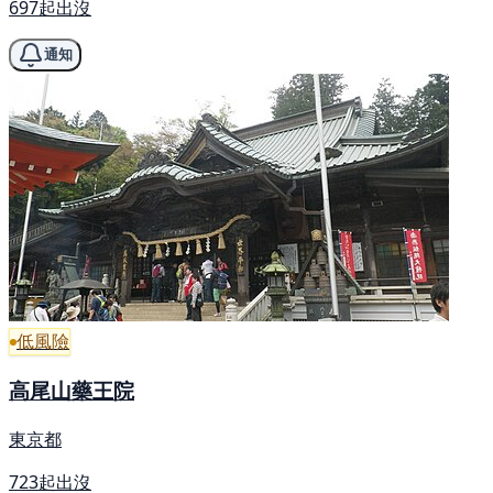
697起出沒
通知
低風險
高尾山藥王院
東京都
723起出沒