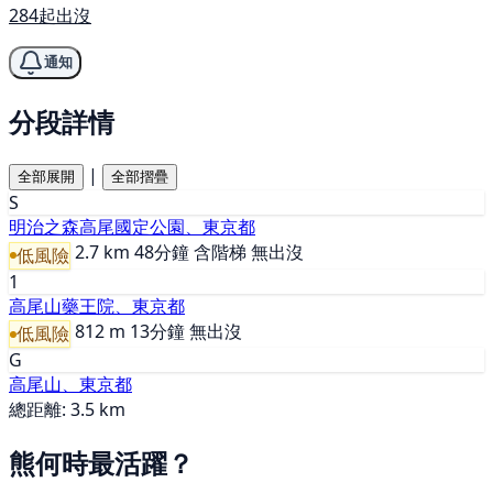
284起出沒
通知
分段詳情
|
全部展開
全部摺疊
S
明治之森高尾國定公園、東京都
2.7 km
48分鐘
含階梯
無出沒
低風險
1
高尾山藥王院、東京都
812 m
13分鐘
無出沒
低風險
G
高尾山、東京都
總距離: 3.5 km
熊何時最活躍？