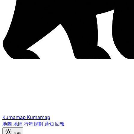
Kumamap
Kumamap
地圖
地區
行程規劃
通知
回報