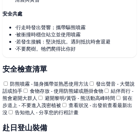
安全共處
·
行走時發出聲響；攜帶驅熊噴霧
·
被衝撞時穩住站立並使用噴霧
·
若發生接觸：堅決抵抗。遇到抵抗時會退避
·
不要爬樹。牠們爬得比你好
安全檢查清單
防熊噴霧 - 隨身攜帶並熟悉使用方法
發出聲音 - 大聲說
話或拍手
食物存放 - 使用防熊罐或懸掛食物
結伴而行 -
熊會避開大群人
避開黎明/黃昏 - 熊活動高峰時間
留在
步道上 - 不要進入茂密植被
查看狀況 - 出發前查看最新出
沒
告知他人 - 分享您的行程計畫
赴日登山裝備