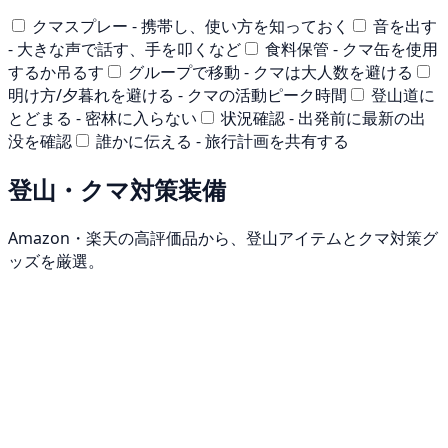
クマスプレー - 携帯し、使い方を知っておく
音を出す
- 大きな声で話す、手を叩くなど
食料保管 - クマ缶を使用
するか吊るす
グループで移動 - クマは大人数を避ける
明け方/夕暮れを避ける - クマの活動ピーク時間
登山道に
とどまる - 密林に入らない
状況確認 - 出発前に最新の出
没を確認
誰かに伝える - 旅行計画を共有する
登山・クマ対策装備
Amazon・楽天の高評価品から、登山アイテムとクマ対策グ
ッズを厳選。