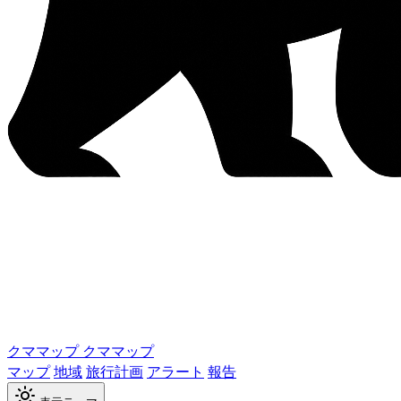
クママップ
クママップ
マップ
地域
旅行計画
アラート
報告