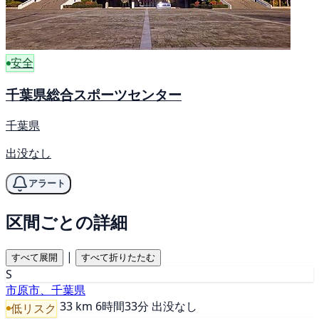
安全
千葉県総合スポーツセンター
千葉県
出没なし
アラート
区間ごとの詳細
|
すべて展開
すべて折りたたむ
S
市原市、千葉県
33 km
6時間33分
出没なし
低リスク