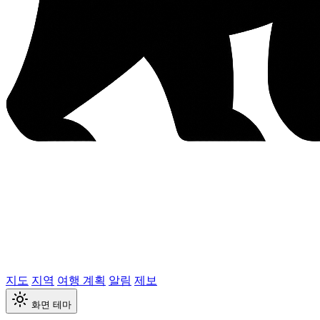
지도
지역
여행 계획
알림
제보
화면 테마