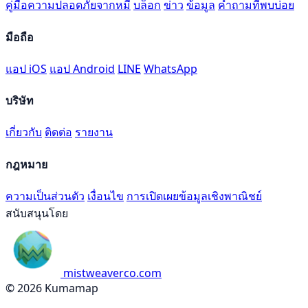
คู่มือความปลอดภัยจากหมี
บล็อก
ข่าว
ข้อมูล
คำถามที่พบบ่อย
มือถือ
แอป iOS
แอป Android
LINE
WhatsApp
บริษัท
เกี่ยวกับ
ติดต่อ
รายงาน
กฎหมาย
ความเป็นส่วนตัว
เงื่อนไข
การเปิดเผยข้อมูลเชิงพาณิชย์
สนับสนุนโดย
mistweaverco.com
© 2026 Kumamap