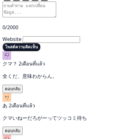
0/2000
Website
โพสต์ความคิดเห็น
クマ？
2เดือนที่แล้ว
全くだ、意味わからん。
ตอบกลับ
あ
2เดือนที่แล้ว
クマいねーだろがーってツッコミ待ち
ตอบกลับ