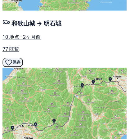
和歌山城 → 明石城
10 地点 · 2ヶ月前
77 閲覧
保存