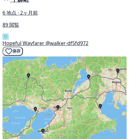
6 地点 · 2ヶ月前
89 閲覧
Hopeful Wayfarer
@walker-df5fd972
保存