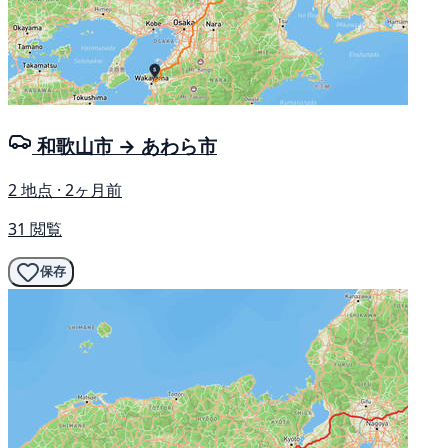
和歌山市 → あわら市
2 地点 · 2ヶ月前
31 閲覧
保存