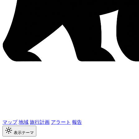
マップ
地域
旅行計画
アラート
報告
表示テーマ