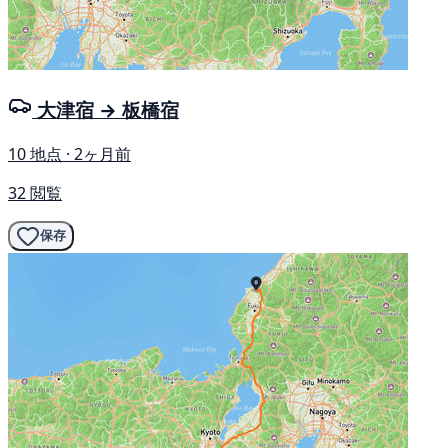
大津宿 → 板橋宿
10 地点 · 2ヶ月前
32 閲覧
保存