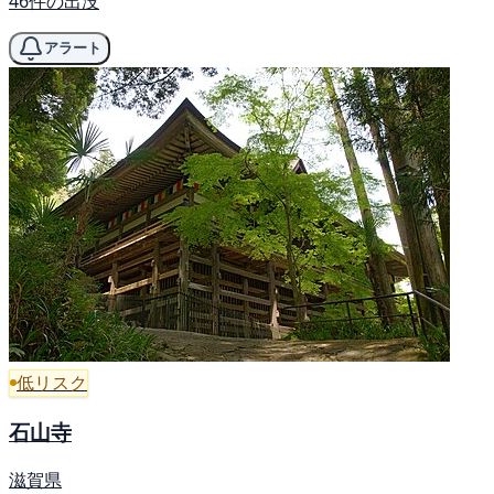
46件の出没
アラート
低リスク
石山寺
滋賀県