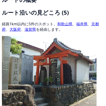
ルート沿いの見どころ
(5)
経路1km以内に5件のスポット。
和歌山県
、
福井県
、
京都
府
、
大阪府
、
滋賀県
を経由します。