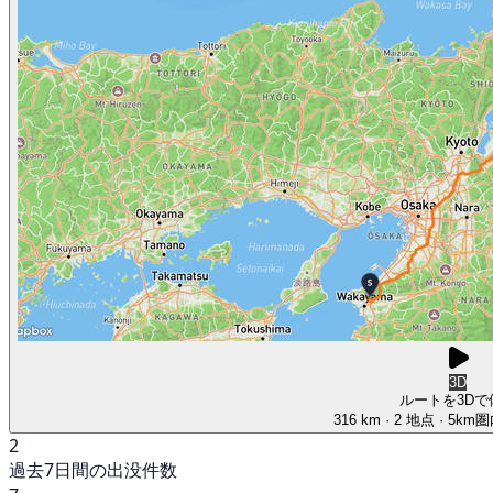
3D
ルートを3Dで
316 km
· 2 地点
· 5km
2
過去7日間の出没件数