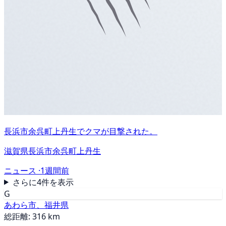
長浜市余呉町上丹生でクマが目撃された。
滋賀県長浜市余呉町上丹生
ニュース ·
1週間前
さらに4件を表示
G
あわら市、福井県
総距離: 316 km