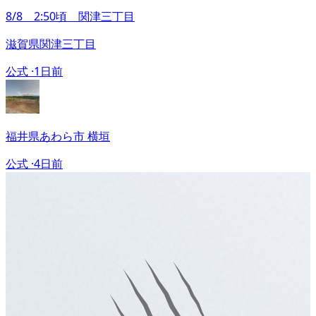
8/8 2:50頃 関津三丁目
滋賀県関津三丁目
公式 ·
1日前
福井県あわら市 横垣
公式 ·
4日前