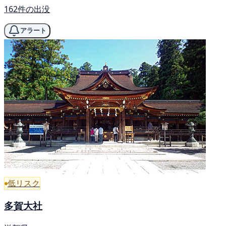
162件の出没
アラート
低リスク
多賀大社