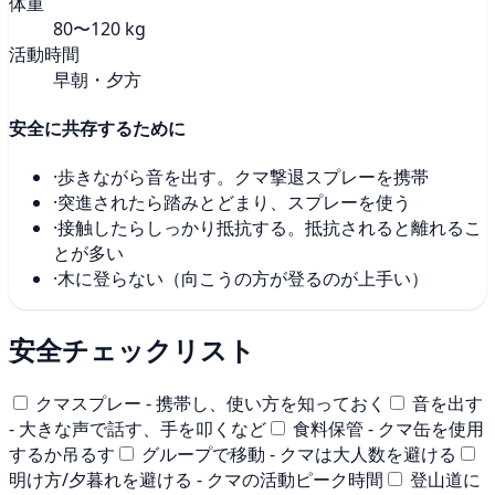
体重
80〜120 kg
活動時間
早朝・夕方
安全に共存するために
·
歩きながら音を出す。クマ撃退スプレーを携帯
·
突進されたら踏みとどまり、スプレーを使う
·
接触したらしっかり抵抗する。抵抗されると離れるこ
とが多い
·
木に登らない（向こうの方が登るのが上手い）
安全チェックリスト
クマスプレー - 携帯し、使い方を知っておく
音を出す
- 大きな声で話す、手を叩くなど
食料保管 - クマ缶を使用
するか吊るす
グループで移動 - クマは大人数を避ける
明け方/夕暮れを避ける - クマの活動ピーク時間
登山道に