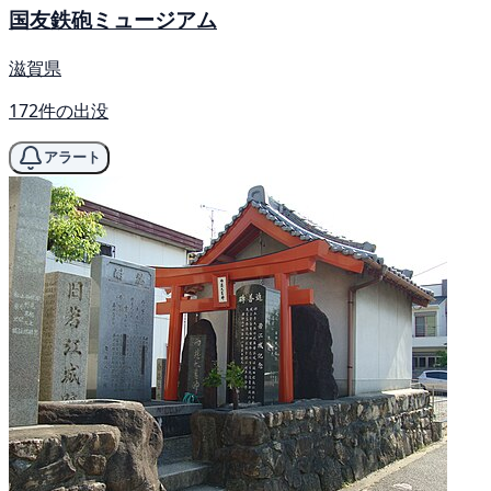
国友鉄砲ミュージアム
滋賀県
172件の出没
アラート