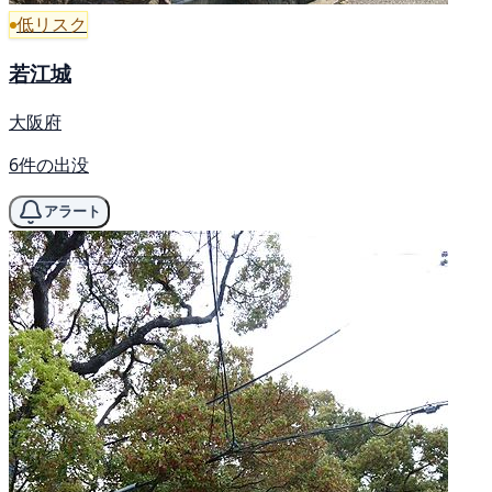
低リスク
若江城
大阪府
6件の出没
アラート