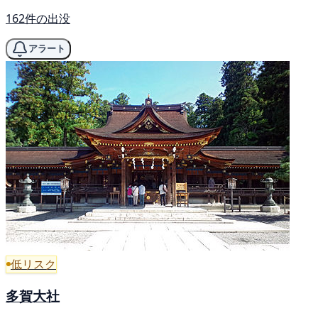
162件の出没
アラート
低リスク
多賀大社