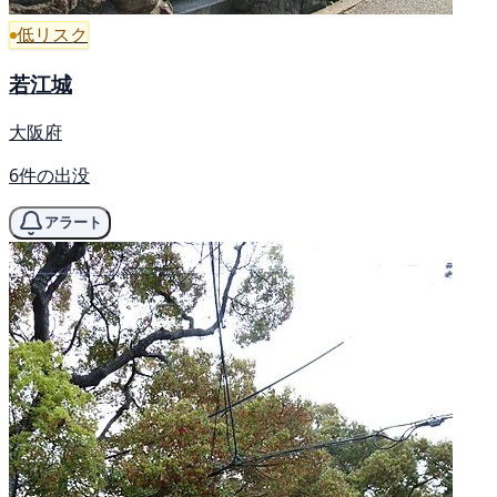
低リスク
若江城
大阪府
6件の出没
アラート