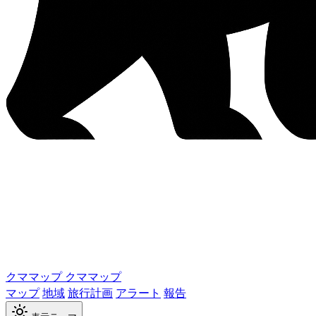
クママップ
クママップ
マップ
地域
旅行計画
アラート
報告