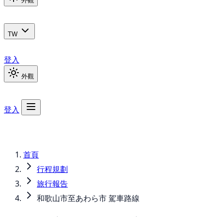
外觀
TW
登入
外觀
登入
首頁
行程規劃
旅行報告
和歌山市至あわら市 駕車路線