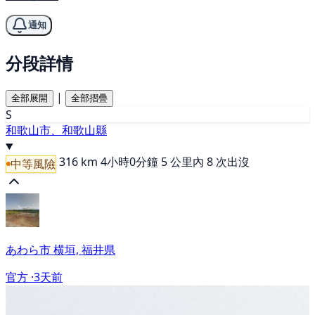
通知
分段詳情
|
全部展開
全部摺疊
S
和歌山市、和歌山縣
316 km
4小時0分鐘
5 公里內 8 次出沒
中等風險
あわら市 横垣, 福井県
官方 ·
3天前