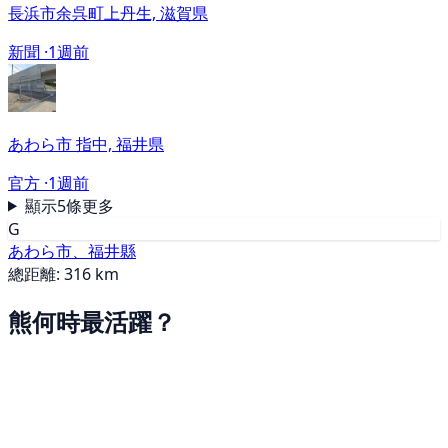
長浜市余呉町上丹生, 滋賀県
新聞 ·
1週前
あわら市 指中, 福井県
官方 ·
1週前
顯示5條更多
G
あわら市、福井縣
總距離: 316 km
熊何時最活躍？