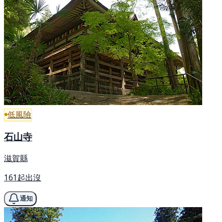
低風險
石山寺
滋賀縣
161起出沒
通知