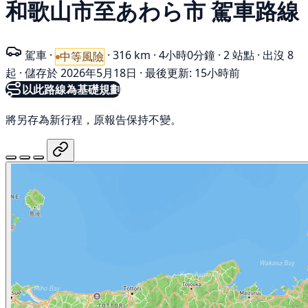
和歌山市至あわら市 駕車路線
駕車
·
·
316 km
·
4小時0分鐘
·
2 站點
·
出沒 8
中等風險
起
·
儲存於 2026年5月18日
·
最後更新: 15小時前
以此路線為基礎規劃
將另存為新行程，原報告保持不變。