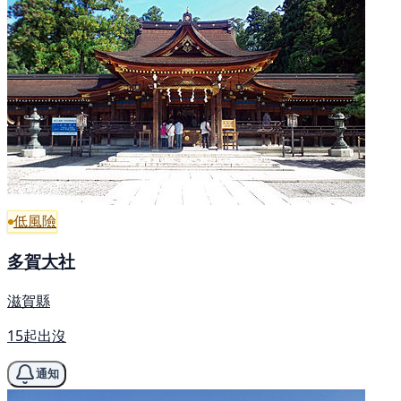
低風險
多賀大社
滋賀縣
15起出沒
通知