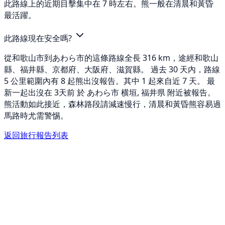
此路線上的近期目擊集中在 7 時左右。熊一般在清晨和黃昏
最活躍。
此路線現在安全嗎?
從和歌山市到あわら市的這條路線全長 316 km，途經和歌山
縣、福井縣、京都府、大阪府、滋賀縣。 過去 30 天內，路線
5 公里範圍內有 8 起熊出沒報告。其中 1 起來自近 7 天。 最
新一起出沒在 3天前 於 あわら市 横垣, 福井県 附近被報告。
熊活動如此接近，森林路段請減速慢行，清晨和黃昏熊容易過
馬路時尤需警惕。
返回旅行報告列表