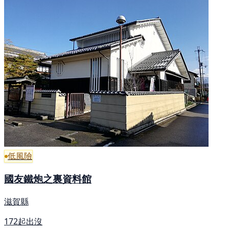
低風險
國友鐵炮之裏資料館
滋賀縣
172起出沒