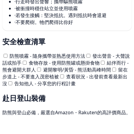
·
行走時發出聲響；攜帶驅熊噴霧
·
被衝撞時穩住站立並使用噴霧
·
若發生接觸：堅決抵抗。遇到抵抗時會退避
·
不要爬樹。牠們爬得比你好
安全檢查清單
防熊噴霧 - 隨身攜帶並熟悉使用方法
發出聲音 - 大聲說
話或拍手
食物存放 - 使用防熊罐或懸掛食物
結伴而行 -
熊會避開大群人
避開黎明/黃昏 - 熊活動高峰時間
留在
步道上 - 不要進入茂密植被
查看狀況 - 出發前查看最新出
沒
告知他人 - 分享您的行程計畫
赴日登山裝備
防熊與登山必備，嚴選自Amazon・Rakuten的高評價商品。