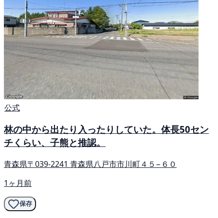
公式
林の中から出たり入ったりしていた。体長50セン
チくらい、子熊と推認。
青森県〒039-2241 青森県八戸市市川町４５−６０
1ヶ月前
保存