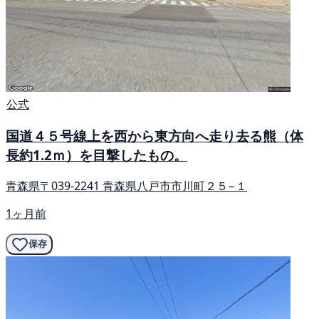
公式
国道４５号線上を西から東方向へ走り去る熊（体
長約1.2ｍ）を目撃したもの。
青森県〒039-2241 青森県八戸市市川町２５−１
1ヶ月前
保存