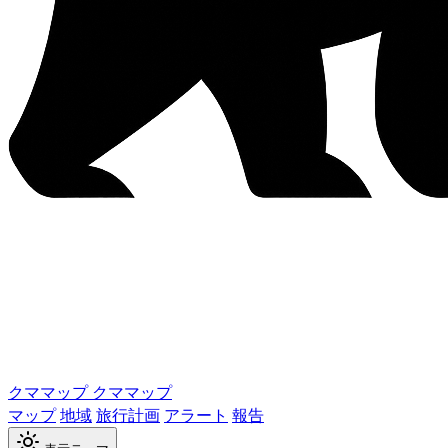
クママップ
クママップ
マップ
地域
旅行計画
アラート
報告