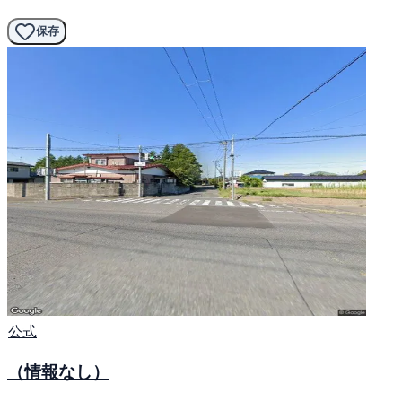
保存
公式
（情報なし）