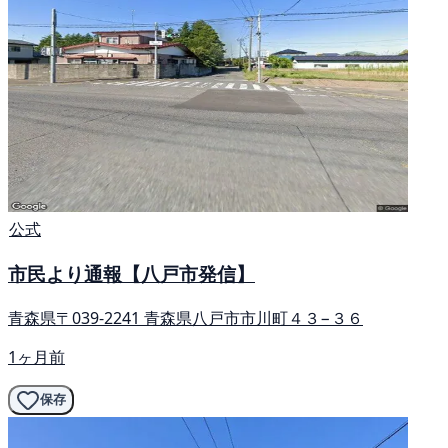
公式
市民より通報【八戸市発信】
青森県〒039-2241 青森県八戸市市川町４３−３６
1ヶ月前
保存