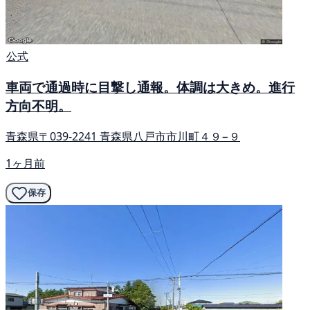
公式
車両で通過時に目撃し通報。体調は大きめ。進行
方向不明。
青森県〒039-2241 青森県八戸市市川町４９−９
1ヶ月前
保存