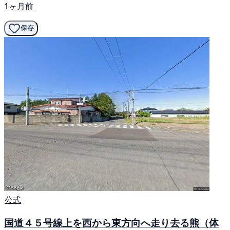
1ヶ月前
保存
公式
国道４５号線上を西から東方向へ走り去る熊（体