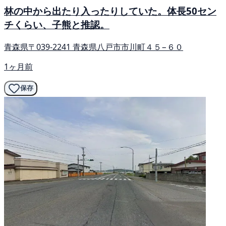
林の中から出たり入ったりしていた。体長50セン
チくらい、子熊と推認。
青森県〒039-2241 青森県八戸市市川町４５−６０
1ヶ月前
保存