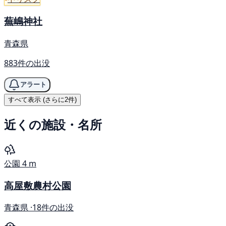
蕪嶋神社
青森県
883件の出没
アラート
すべて表示 (さらに2件)
近くの施設・名所
公園
4 m
高屋敷農村公園
青森県 ·
18件の出没