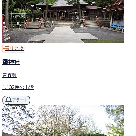
高リスク
龗神社
青森県
1,132件の出没
アラート