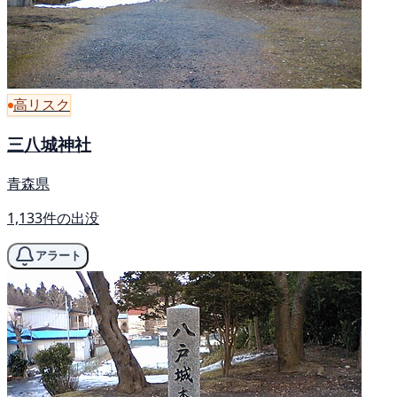
高リスク
三八城神社
青森県
1,133件の出没
アラート