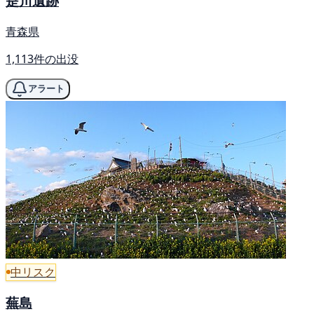
是川遺跡
青森県
1,113件の出没
アラート
中リスク
蕪島