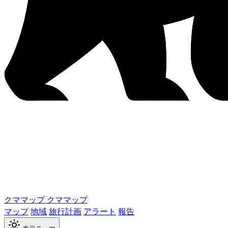
クママップ
クママップ
マップ
地域
旅行計画
アラート
報告