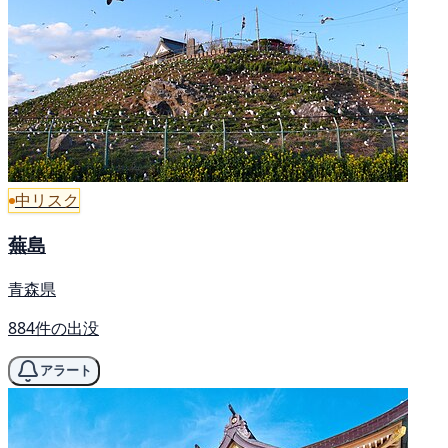
中リスク
蕪島
青森県
884件の出没
アラート