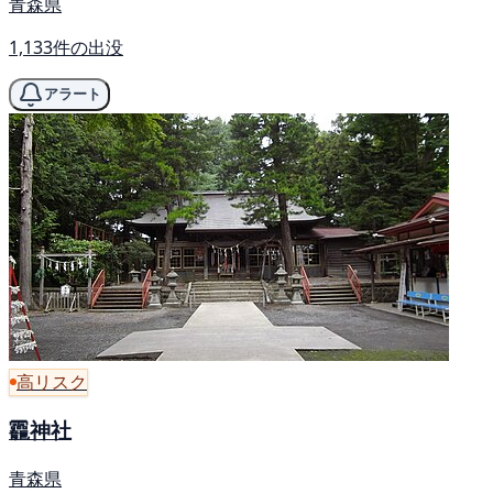
青森県
1,133件の出没
アラート
高リスク
龗神社
青森県