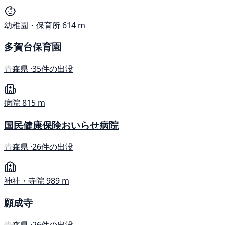
幼稚園・保育所
614 m
多賀台保育園
青森県 ·
35件の出没
病院
815 m
国民健康保険おいらせ病院
青森県 ·
26件の出没
神社・寺院
989 m
願成寺
青森県 ·
26件の出没