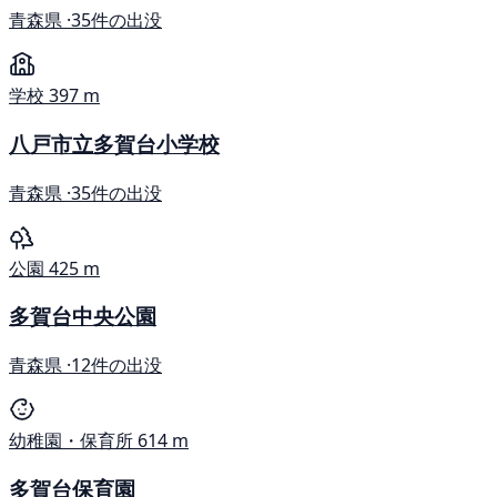
青森県 ·
35件の出没
学校
397 m
八戸市立多賀台小学校
青森県 ·
35件の出没
公園
425 m
多賀台中央公園
青森県 ·
12件の出没
幼稚園・保育所
614 m
多賀台保育園