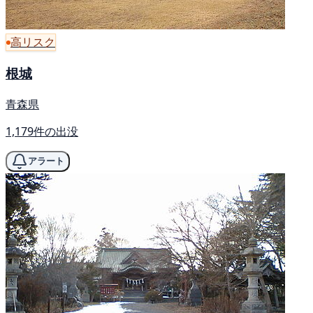
高リスク
根城
青森県
1,179件の出没
アラート