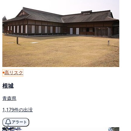
高リスク
根城
青森県
1,179件の出没
アラート