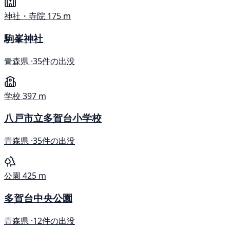
神社・寺院
175 m
駒峯神社
青森県 ·
35件の出没
学校
397 m
八戸市立多賀台小学校
青森県 ·
35件の出没
公園
425 m
多賀台中央公園
青森県 ·
12件の出没