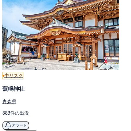
中リスク
蕪嶋神社
青森県
883件の出没
アラート