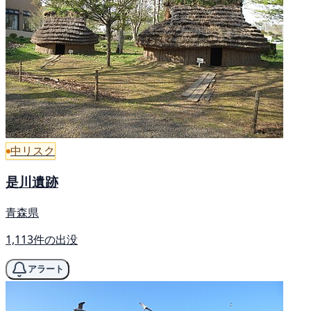
中リスク
是川遺跡
青森県
1,113件の出没
アラート