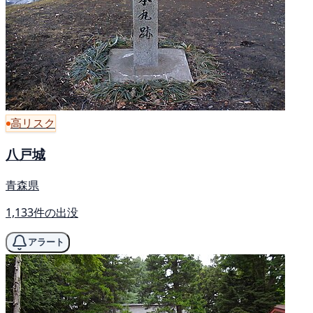
高リスク
八戸城
青森県
1,133件の出没
アラート