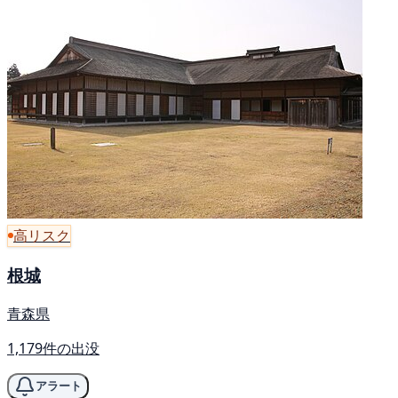
高リスク
根城
青森県
1,179件の出没
アラート