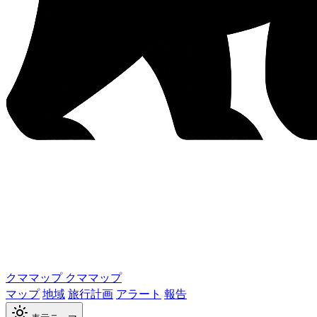
クママップ
クママップ
マップ
地域
旅行計画
アラート
報告