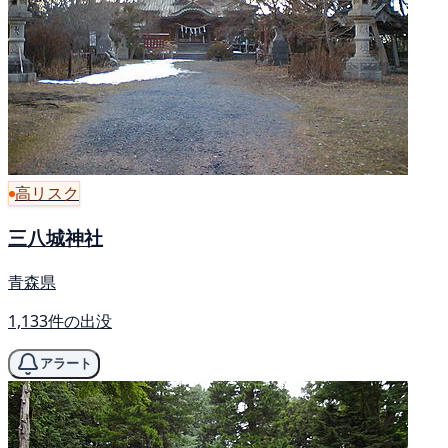
高リスク
三八城神社
青森県
1,133件の出没
アラート