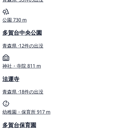
公園
730 m
多賀台中央公園
青森県 ·
12件の出没
神社・寺院
811 m
法運寺
青森県 ·
18件の出没
幼稚園・保育所
917 m
多賀台保育園