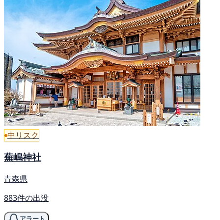
中リスク
蕪嶋神社
青森県
883件の出没
アラート