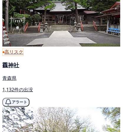
高リスク
龗神社
青森県
1,132件の出没
アラート