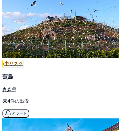
中リスク
蕪島
青森県
884件の出没
アラート