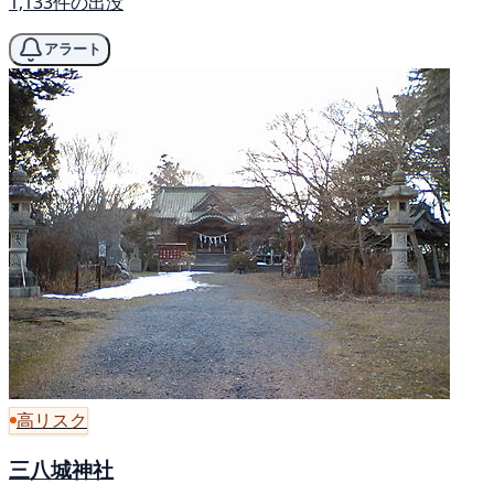
1,133件の出没
アラート
高リスク
三八城神社