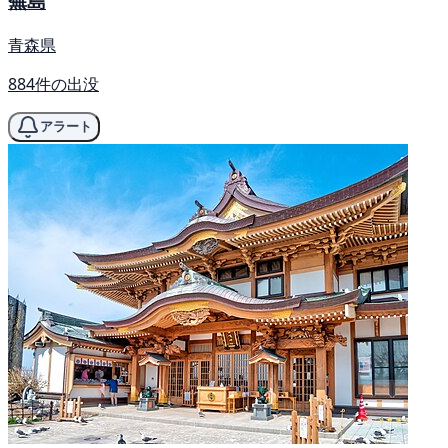
蕪島
青森県
884件の出没
アラート