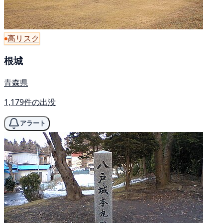
高リスク
根城
青森県
1,179件の出没
アラート