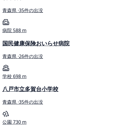
青森県 ·
35件の出没
病院
588 m
国民健康保険おいらせ病院
青森県 ·
26件の出没
学校
698 m
八戸市立多賀台小学校
青森県 ·
35件の出没
公園
730 m