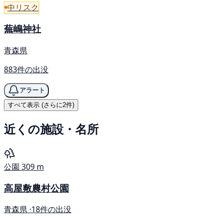
中リスク
蕪嶋神社
青森県
883件の出没
アラート
すべて表示 (さらに2件)
近くの施設・名所
公園
309 m
高屋敷農村公園
青森県 ·
18件の出没