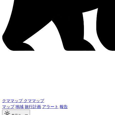
クママップ
クママップ
マップ
地域
旅行計画
アラート
報告