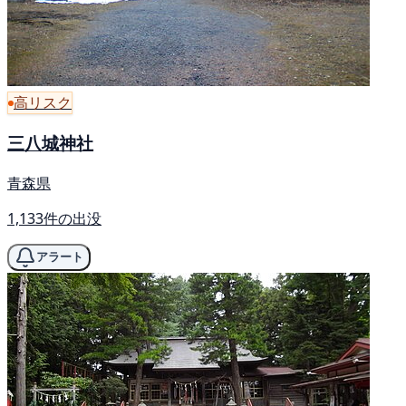
高リスク
三八城神社
青森県
1,133件の出没
アラート