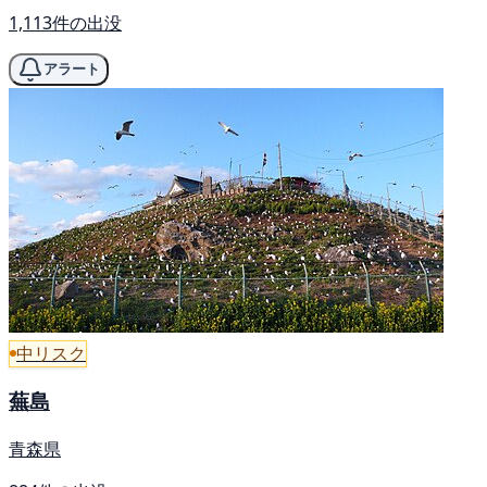
1,113件の出没
アラート
中リスク
蕪島
青森県