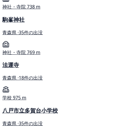
神社・寺院
738 m
駒峯神社
青森県 ·
35件の出没
神社・寺院
769 m
法運寺
青森県 ·
18件の出没
学校
975 m
八戸市立多賀台小学校
青森県 ·
35件の出没