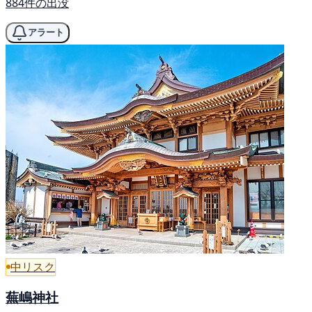
884件の出没
アラート
中リスク
蕪嶋神社