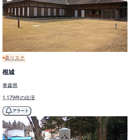
高リスク
根城
青森県
1,179件の出没
アラート