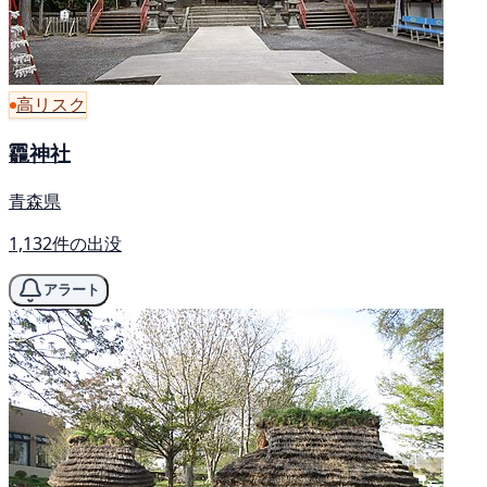
高リスク
龗神社
青森県
1,132件の出没
アラート