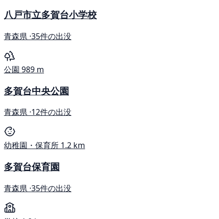
八戸市立多賀台小学校
青森県 ·
35件の出没
公園
989 m
多賀台中央公園
青森県 ·
12件の出没
幼稚園・保育所
1.2 km
多賀台保育園
青森県 ·
35件の出没