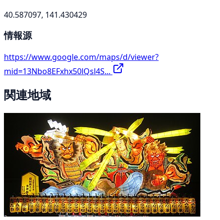
40.587097, 141.430429
情報源
https://www.google.com/maps/d/viewer?
mid=13Nbo8EFxhx50lQsl4S...
関連地域