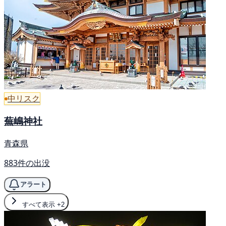
中リスク
蕪嶋神社
青森県
883件の出没
アラート
すべて表示
+2