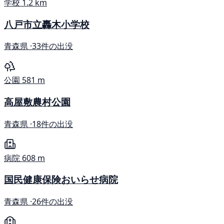
学校
1.2 km
八戸市立轟木小学校
青森県 ·
33件の出没
公園
581 m
高屋敷農村公園
青森県 ·
18件の出没
病院
608 m
国民健康保険おいらせ病院
青森県 ·
26件の出没