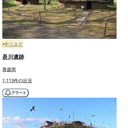
中リスク
是川遺跡
青森県
1,113件の出没
アラート