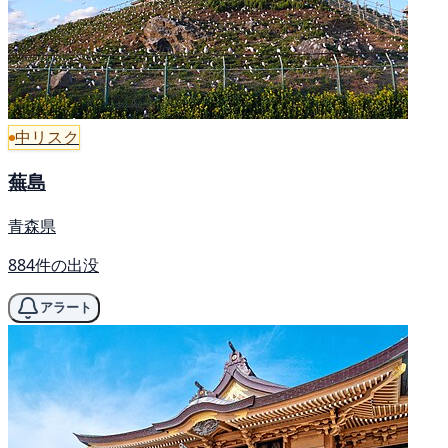
中リスク
蕪島
青森県
884件の出没
アラート