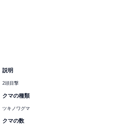
説明
2頭目撃
クマの種類
ツキノワグマ
クマの数