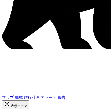
マップ
地域
旅行計画
アラート
報告
表示テーマ