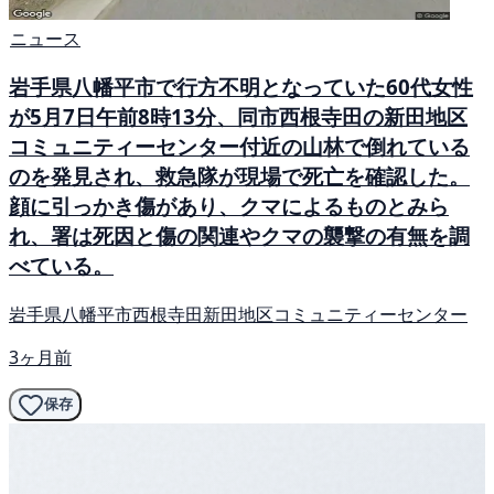
ニュース
岩手県八幡平市で行方不明となっていた60代女性
が5月7日午前8時13分、同市西根寺田の新田地区
コミュニティーセンター付近の山林で倒れている
のを発見され、救急隊が現場で死亡を確認した。
顔に引っかき傷があり、クマによるものとみら
れ、署は死因と傷の関連やクマの襲撃の有無を調
べている。
岩手県八幡平市西根寺田新田地区コミュニティーセンター
3ヶ月前
保存