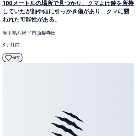
100メートルの場所で見つかり、クマよけ鈴を所持
していたが顔や頭に引っかき傷があり、クマに襲
われた可能性がある。
岩手県八幡平市西根寺田
3ヶ月前
保存