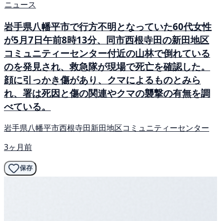
ニュース
岩手県八幡平市で行方不明となっていた60代女性
が5月7日午前8時13分、同市西根寺田の新田地区
コミュニティーセンター付近の山林で倒れている
のを発見され、救急隊が現場で死亡を確認した。
顔に引っかき傷があり、クマによるものとみら
れ、署は死因と傷の関連やクマの襲撃の有無を調
べている。
岩手県八幡平市西根寺田新田地区コミュニティーセンター
3ヶ月前
保存