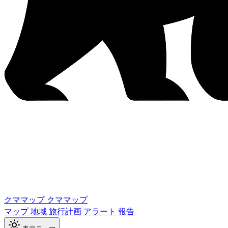
クママップ
クママップ
マップ
地域
旅行計画
アラート
報告