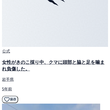
公式
女性がきのこ採り中、クマに頭部と脇と足を噛ま
れ負傷した。
岩手県
5年前
保存