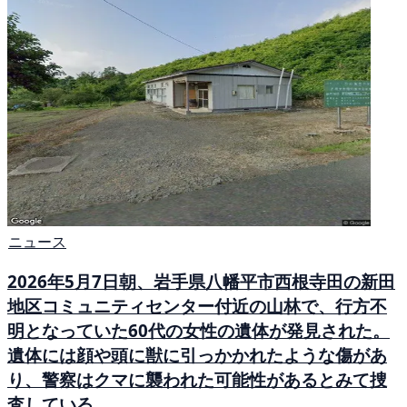
ニュース
2026年5月7日朝、岩手県八幡平市西根寺田の新田
地区コミュニティセンター付近の山林で、行方不
明となっていた60代の女性の遺体が発見された。
遺体には顔や頭に獣に引っかかれたような傷があ
り、警察はクマに襲われた可能性があるとみて捜
査している。