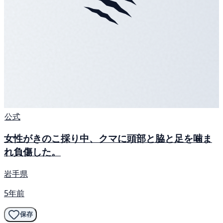
公式
女性がきのこ採り中、クマに頭部と脇と足を噛ま
れ負傷した。
岩手県
5年前
保存