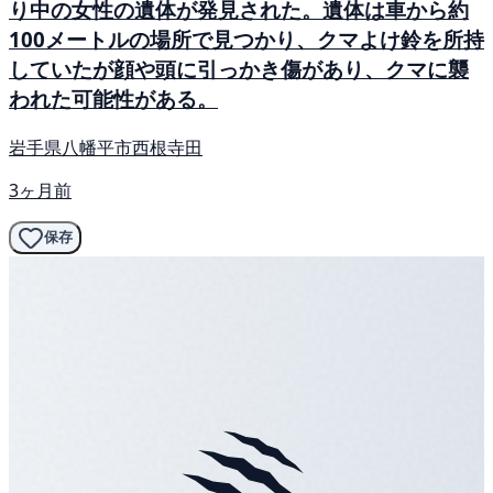
り中の女性の遺体が発見された。遺体は車から約
100メートルの場所で見つかり、クマよけ鈴を所持
していたが顔や頭に引っかき傷があり、クマに襲
われた可能性がある。
岩手県八幡平市西根寺田
3ヶ月前
保存