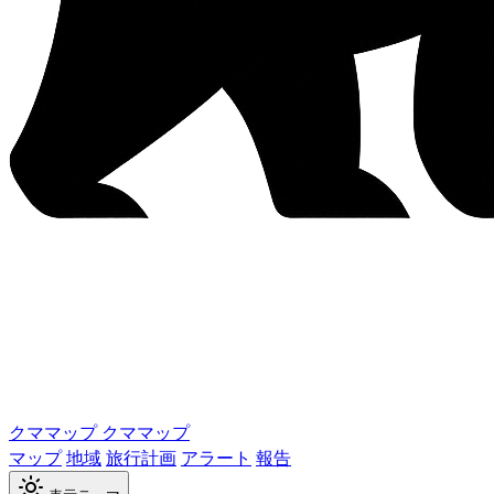
クママップ
クママップ
マップ
地域
旅行計画
アラート
報告