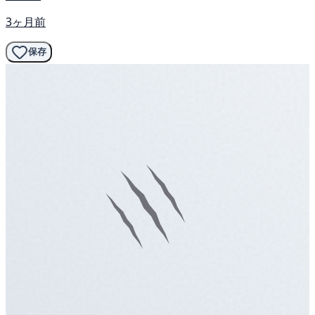
3ヶ月前
保存