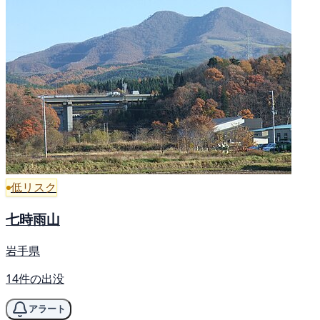
低リスク
七時雨山
岩手県
14件の出没
アラート