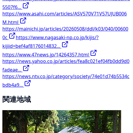
5507f6...
https://www.asahi.com/articles/ASV570V71V57UJUB006
M.html
https://mainichi.jp/articles/20260508/ddl/k03/040/00600
0c
https://www.nagasaki-np.co.jp/kijis/?
kijiid=bef4af8176014832...
https://www.47news.jp/14264357.html
https://news.yahoo.co.jp/articles/fea8c021ef04fb0dd9d0
fadeae...
https://news.ntv.co.jp/category/society/74e01d74b5534c
bdb4a9...
関連地域