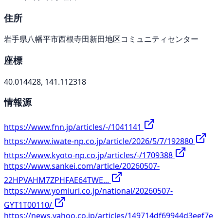
住所
岩手県八幡平市西根寺田新田地区コミュニティセンター
座標
40.014428, 141.112318
情報源
https://www.fnn.jp/articles/-/1041141
https://www.iwate-np.co.jp/article/2026/5/7/192880
https://www.kyoto-np.co.jp/articles/-/1709388
https://www.sankei.com/article/20260507-
22HPVAHM7ZPHFAE64TWE...
https://www.yomiuri.co.jp/national/20260507-
GYT1T00110/
https://news.yahoo.co.jp/articles/149714df69944d3eef7e