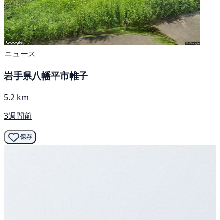
ニュース
岩手県八幡平市帷子
5.2 km
3週間前
保存