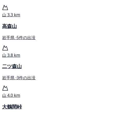
山
3.3 km
高森山
岩手県 ·
5件の出没
山
3.8 km
二ツ森山
岩手県 ·
3件の出没
山
4.0 km
大鶴間峠