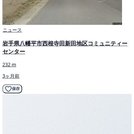
ニュース
岩手県八幡平市西根寺田新田地区コミュニティー
センター
232 m
3ヶ月前
保存