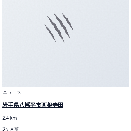
ニュース
岩手県八幡平市西根寺田
2.4 km
3ヶ月前