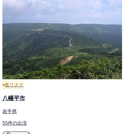
低リスク
八幡平市
岩手県
55件の出没