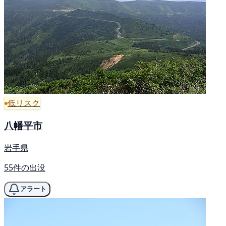
低リスク
八幡平市
岩手県
55件の出没
アラート