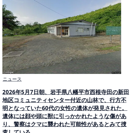
ニュース
2026年5月7日朝、岩手県八幡平市西根寺田の新田
地区コミュニティセンター付近の山林で、行方不
明となっていた60代の女性の遺体が発見された。
遺体には顔や頭に獣に引っかかれたような傷があ
り、警察はクマに襲われた可能性があるとみて捜
査している。