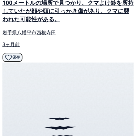
100メートルの場所で見つかり、クマよけ鈴を所持
していたが顔や頭に引っかき傷があり、クマに襲
われた可能性がある。
岩手県八幡平市西根寺田
3ヶ月前
保存