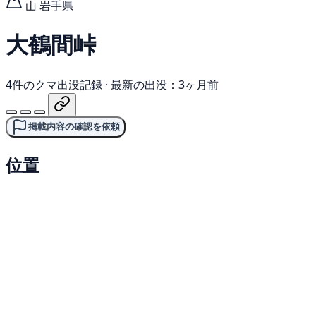
山
岩手県
大鶴間峠
4件のクマ出没記録
·
最新の出没：3ヶ月前
掲載内容の確認を依頼
位置