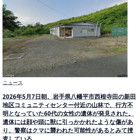
ニュース
2026年5月7日朝、岩手県八幡平市西根寺田の新田
地区コミュニティセンター付近の山林で、行方不
明となっていた60代の女性の遺体が発見された。
遺体には顔や頭に獣に引っかかれたような傷があ
り、警察はクマに襲われた可能性があるとみて捜
査している。