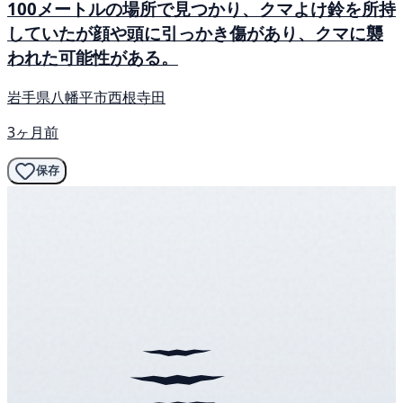
100メートルの場所で見つかり、クマよけ鈴を所持
していたが顔や頭に引っかき傷があり、クマに襲
われた可能性がある。
岩手県八幡平市西根寺田
3ヶ月前
保存