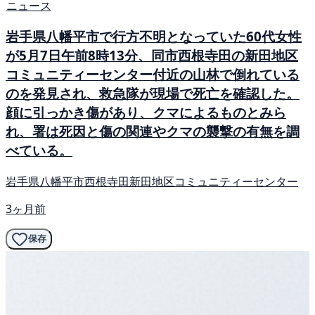
ニュース
岩手県八幡平市で行方不明となっていた60代女性
が5月7日午前8時13分、同市西根寺田の新田地区
コミュニティーセンター付近の山林で倒れている
のを発見され、救急隊が現場で死亡を確認した。
顔に引っかき傷があり、クマによるものとみら
れ、署は死因と傷の関連やクマの襲撃の有無を調
べている。
岩手県八幡平市西根寺田新田地区コミュニティーセンター
3ヶ月前
保存