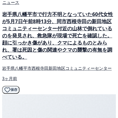
ニュース
岩手県八幡平市で行方不明となっていた60代女性
が5月7日午前8時13分、同市西根寺田の新田地区
コミュニティーセンター付近の山林で倒れている
のを発見され、救急隊が現場で死亡を確認した。
顔に引っかき傷があり、クマによるものとみら
れ、署は死因と傷の関連やクマの襲撃の有無を調
べている。
岩手県八幡平市西根寺田新田地区コミュニティーセンター
3ヶ月前
保存