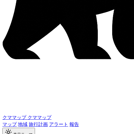
クママップ
クママップ
マップ
地域
旅行計画
アラート
報告