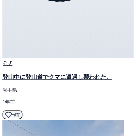
公式
登山中に登山道でクマに遭遇し襲われた。
岩手県
1年前
保存