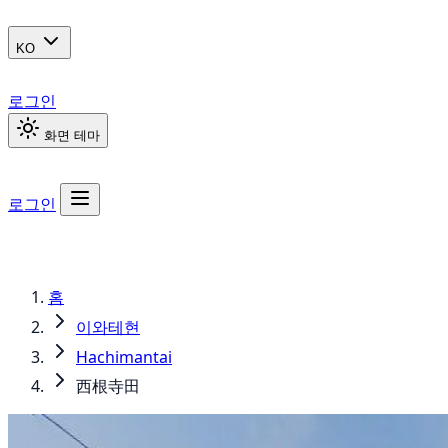
KO
로그인
화면 테마
로그인
홈
이와테현
Hachimantai
西根寺田