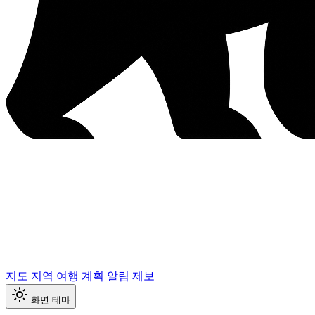
지도
지역
여행 계획
알림
제보
화면 테마