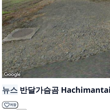
뉴스
반달가슴곰
Hachimanta
저장