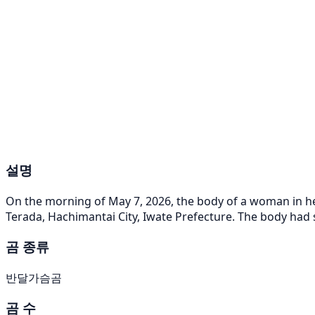
설명
On the morning of May 7, 2026, the body of a woman in he
Terada, Hachimantai City, Iwate Prefecture. The body had s
곰 종류
반달가슴곰
곰 수