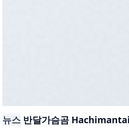
뉴스
반달가슴곰
Hachimantai