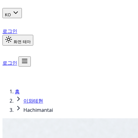
KO
로그인
화면 테마
로그인
홈
이와테현
Hachimantai