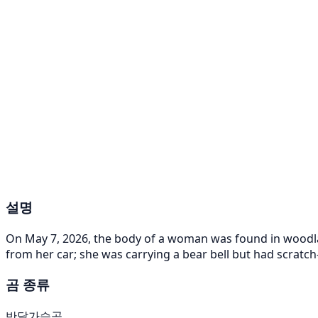
설명
On May 7, 2026, the body of a woman was found in woodlan
from her car; she was carrying a bear bell but had scratc
곰 종류
반달가슴곰