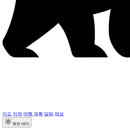
지도
지역
여행 계획
알림
제보
화면 테마