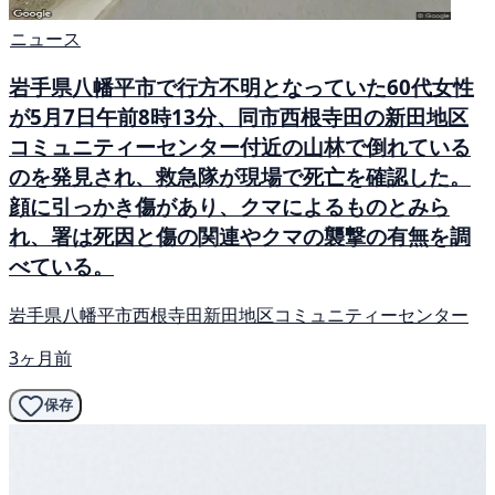
ニュース
岩手県八幡平市で行方不明となっていた60代女性
が5月7日午前8時13分、同市西根寺田の新田地区
コミュニティーセンター付近の山林で倒れている
のを発見され、救急隊が現場で死亡を確認した。
顔に引っかき傷があり、クマによるものとみら
れ、署は死因と傷の関連やクマの襲撃の有無を調
べている。
岩手県八幡平市西根寺田新田地区コミュニティーセンター
3ヶ月前
保存