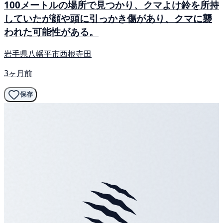
100メートルの場所で見つかり、クマよけ鈴を所持
していたが顔や頭に引っかき傷があり、クマに襲
われた可能性がある。
岩手県八幡平市西根寺田
3ヶ月前
保存