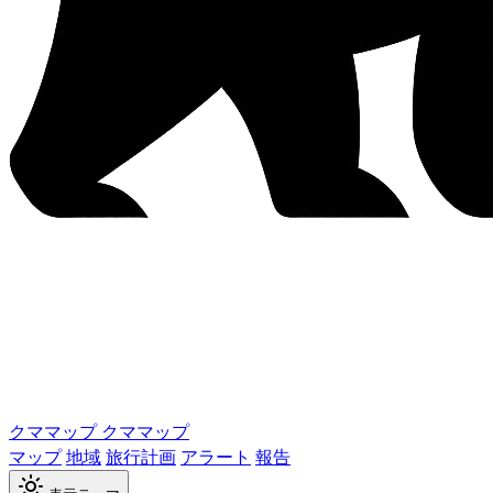
クママップ
クママップ
マップ
地域
旅行計画
アラート
報告