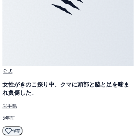
公式
女性がきのこ採り中、クマに頭部と脇と足を噛ま
れ負傷した。
岩手県
5年前
保存