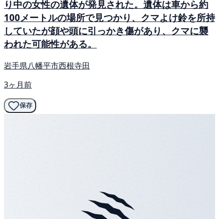
り中の女性の遺体が発見された。遺体は車から約
100メートルの場所で見つかり、クマよけ鈴を所持
していたが顔や頭に引っかき傷があり、クマに襲
われた可能性がある。
岩手県八幡平市西根寺田
3ヶ月前
保存