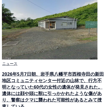
ニュース
2026年5月7日朝、岩手県八幡平市西根寺田の新田
地区コミュニティセンター付近の山林で、行方不
明となっていた60代の女性の遺体が発見された。
遺体には顔や頭に獣に引っかかれたような傷があ
り、警察はクマに襲われた可能性があるとみて捜
査している。