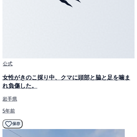
公式
女性がきのこ採り中、クマに頭部と脇と足を噛ま
れ負傷した。
岩手県
5年前
保存