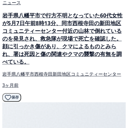
ニュース
岩手県八幡平市で行方不明となっていた60代女性
が5月7日午前8時13分、同市西根寺田の新田地区
コミュニティーセンター付近の山林で倒れている
のを発見され、救急隊が現場で死亡を確認した。
顔に引っかき傷があり、クマによるものとみら
れ、署は死因と傷の関連やクマの襲撃の有無を調
べている。
岩手県八幡平市西根寺田新田地区コミュニティーセンター
3ヶ月前
保存