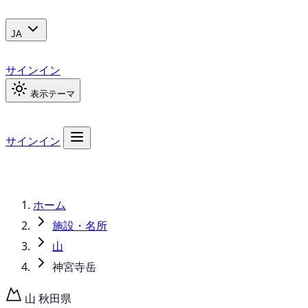
JA
サインイン
表示テーマ
サインイン
ホーム
施設・名所
山
神宮寺岳
山
秋田県