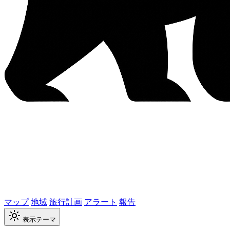
マップ
地域
旅行計画
アラート
報告
表示テーマ