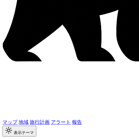
マップ
地域
旅行計画
アラート
報告
表示テーマ