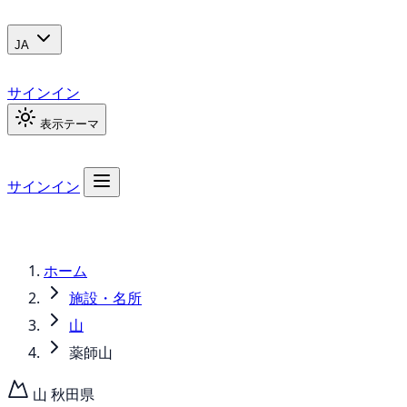
JA
サインイン
表示テーマ
サインイン
ホーム
施設・名所
山
薬師山
山
秋田県