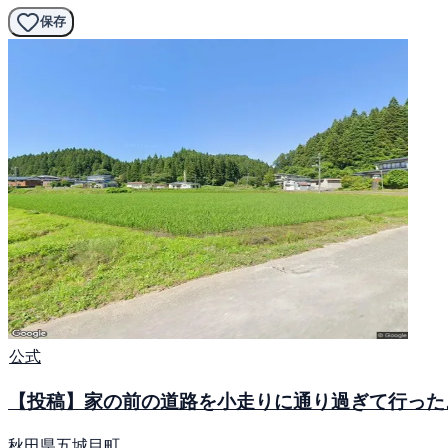
保存
公式
【投稿】家の前の道路を小走りに通り過ぎて行った
秋田県五城目町