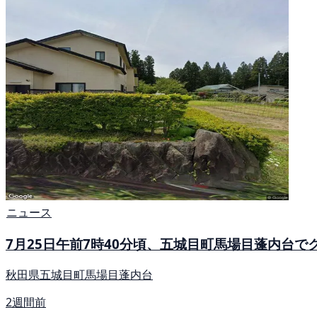
ニュース
7月25日午前7時40分頃、五城目町馬場目蓬内台で
秋田県五城目町馬場目蓬内台
2週間前