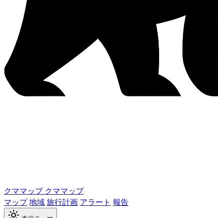
クママップ
クママップ
マップ
地域
旅行計画
アラート
報告