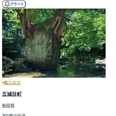
アラート
低リスク
五城目町
秋田県
301件の出没