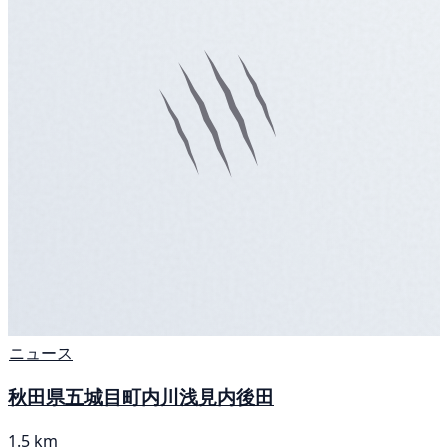
ニュース
秋田県五城目町内川浅見内後田
1.5 km