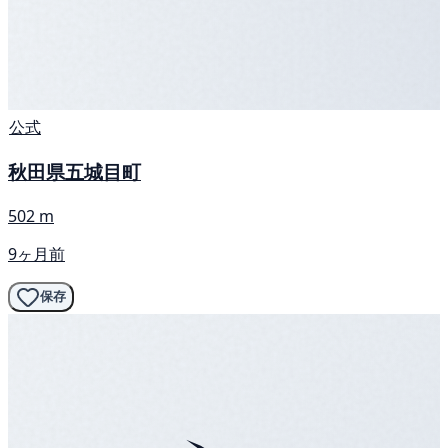
公式
秋田県五城目町
502 m
9ヶ月前
保存