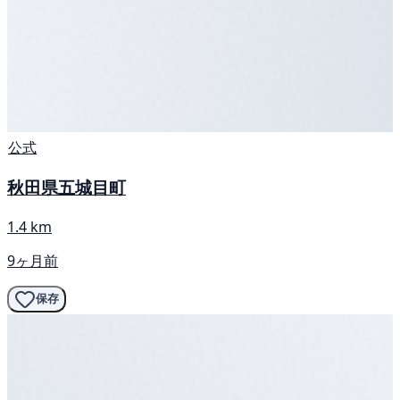
公式
秋田県五城目町
1.4 km
9ヶ月前
保存