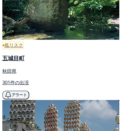
低リスク
五城目町
秋田県
301件の出没
アラート