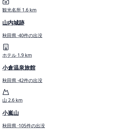
観光名所
1.6 km
山内城跡
秋田県 ·
40件の出没
ホテル
1.9 km
小倉温泉旅館
秋田県 ·
42件の出没
山
2.6 km
小嵐山
秋田県 ·
105件の出没