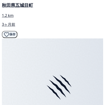
秋田県五城目町
1.2 km
3ヶ月前
保存