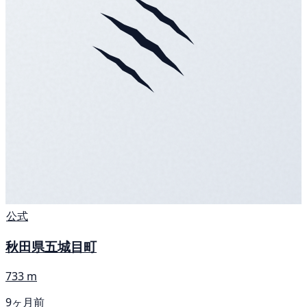
公式
秋田県五城目町
733 m
9ヶ月前