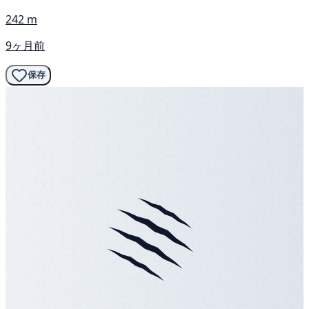
242 m
9ヶ月前
保存