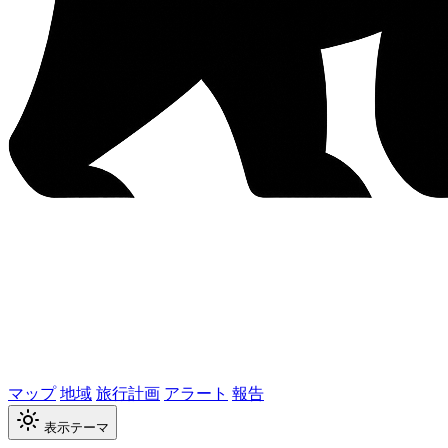
マップ
地域
旅行計画
アラート
報告
表示テーマ