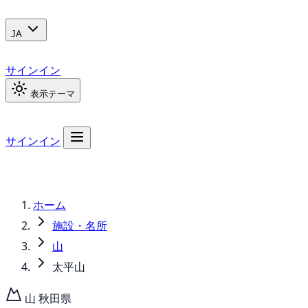
JA
サインイン
表示テーマ
サインイン
ホーム
施設・名所
山
太平山
山
秋田県