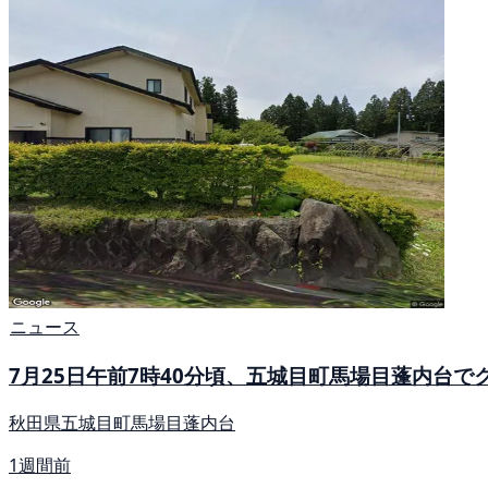
ニュース
7月25日午前7時40分頃、五城目町馬場目蓬内台で
秋田県五城目町馬場目蓬内台
1週間前