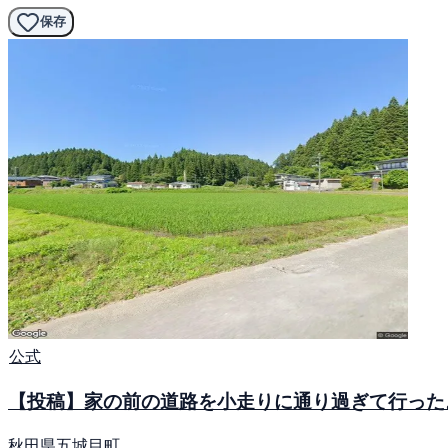
保存
公式
【投稿】家の前の道路を小走りに通り過ぎて行った
秋田県五城目町