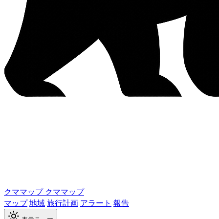
クママップ
クママップ
マップ
地域
旅行計画
アラート
報告