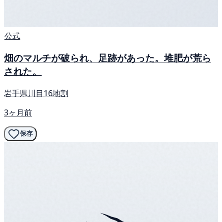
公式
畑のマルチが破られ、足跡があった。堆肥が荒ら
された。
岩手県川目16地割
3ヶ月前
保存