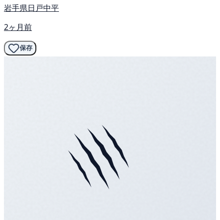
岩手県日戸中平
2ヶ月前
保存