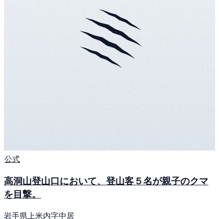
公式
高洞山登山口において、登山客５名が親子のクマ
を目撃。
岩手県上米内字中居