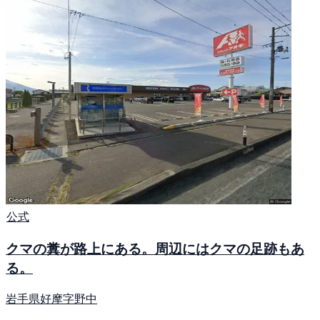
公式
クマの糞が路上にある。周辺にはクマの足跡もあ
る。
岩手県好摩字野中