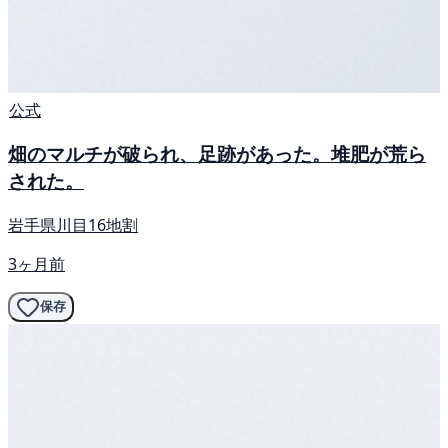
公式
畑のマルチが破られ、足跡があった。堆肥が荒ら
された。
岩手県川目16地割
3ヶ月前
保存