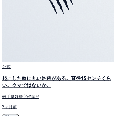
公式
起こした畝に丸い足跡がある。直径15センチくら
い。クマではないか。
岩手県好摩字好摩沢
3ヶ月前