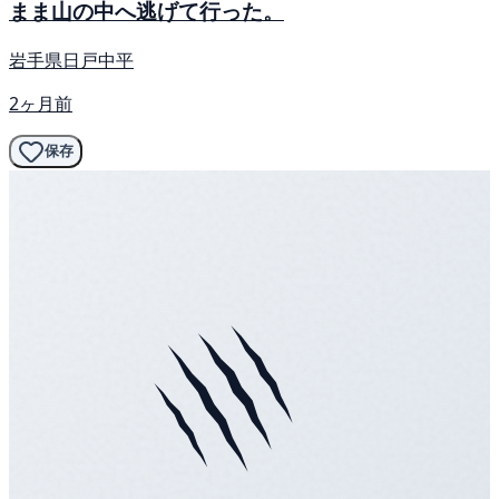
まま山の中へ逃げて行った。
岩手県日戸中平
2ヶ月前
保存