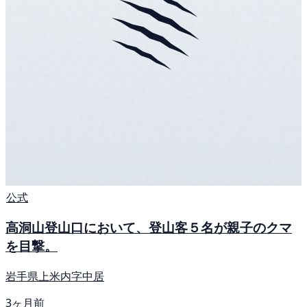
公式
高洞山登山口において、登山客５名が親子のクマ
を目撃。
岩手県上米内字中居
3ヶ月前