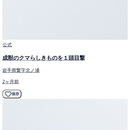
公式
成獣のクマらしきものを１頭目撃
岩手県繋字北ノ浦
2ヶ月前
保存