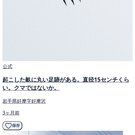
公式
起こした畝に丸い足跡がある。直径15センチくら
い。クマではないか。
岩手県好摩字好摩沢
3ヶ月前
保存