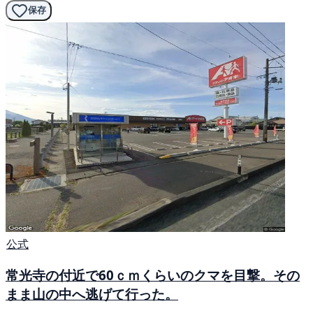
保存
公式
常光寺の付近で60ｃｍくらいのクマを目撃。その
まま山の中へ逃げて行った。