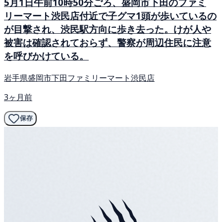
5月1日午前10時50分ごろ、盛岡市下田のファミ
リーマート渋民店付近で子グマ1頭が歩いているの
が目撃され、渋民駅方向に歩き去った。けが人や
被害は確認されておらず、警察が周辺住民に注意
を呼びかけている。
岩手県盛岡市下田ファミリーマート渋民店
3ヶ月前
保存