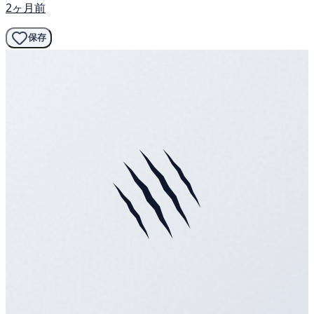
2ヶ月前
保存