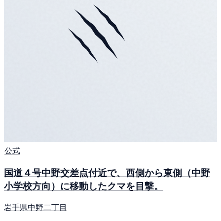
公式
国道４号中野交差点付近で、西側から東側（中野
小学校方向）に移動したクマを目撃。
岩手県中野二丁目