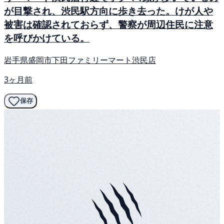
が目撃され、渋民駅方向に歩き去った。けが人や
被害は確認されておらず、警察が周辺住民に注意
を呼びかけている。
岩手県盛岡市下田ファミリーマート渋民店
3ヶ月前
保存