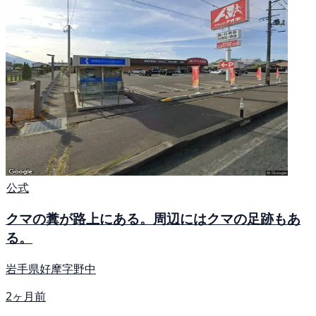
公式
クマの糞が路上にある。周辺にはクマの足跡もあ
る。
岩手県好摩字野中
2ヶ月前