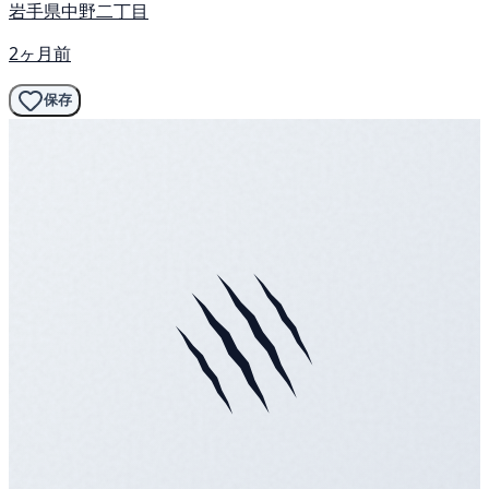
岩手県中野二丁目
2ヶ月前
保存