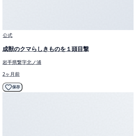
公式
成獣のクマらしきものを１頭目撃
岩手県繋字北ノ浦
2ヶ月前
保存