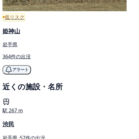
低リスク
姫神山
岩手県
364件の出没
アラート
近くの施設・名所
駅
267 m
渋民
岩手県 ·
57件の出没