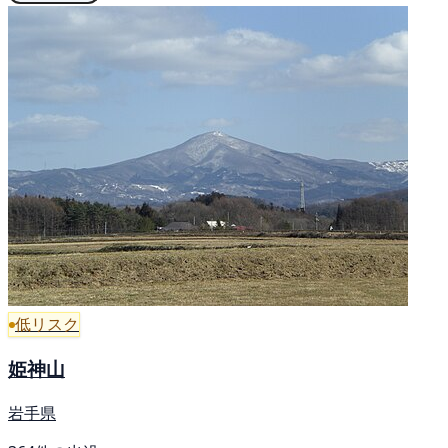
低リスク
姫神山
岩手県