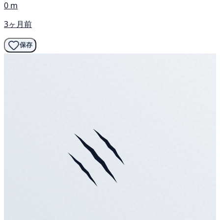
0 m
3ヶ月前
保存