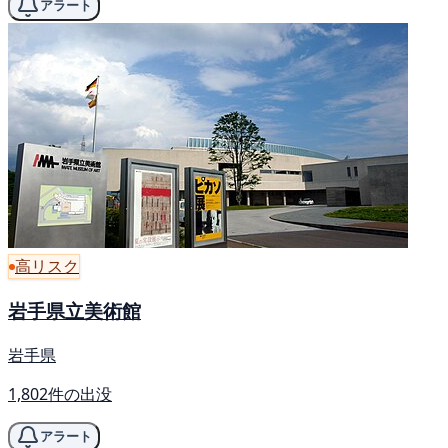
アラート
高リスク
岩手県立美術館
岩手県
1,802件の出没
アラート