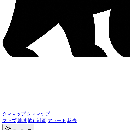
クママップ
クママップ
マップ
地域
旅行計画
アラート
報告