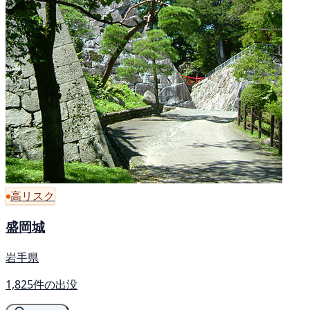
高リスク
盛岡城
岩手県
1,825件の出没