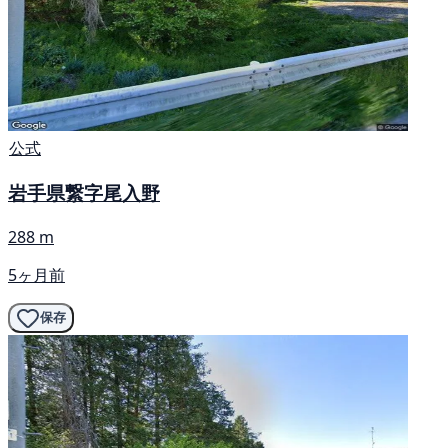
公式
岩手県繋字尾入野
288 m
5ヶ月前
保存