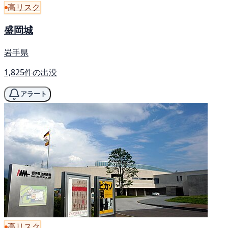
高リスク
盛岡城
岩手県
1,825件の出没
アラート
高リスク