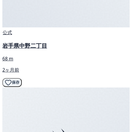
公式
岩手県中野二丁目
68 m
2ヶ月前
保存