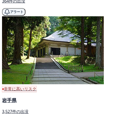
364件の出没
アラート
非常に高いリスク
岩手県
3,527件の出没