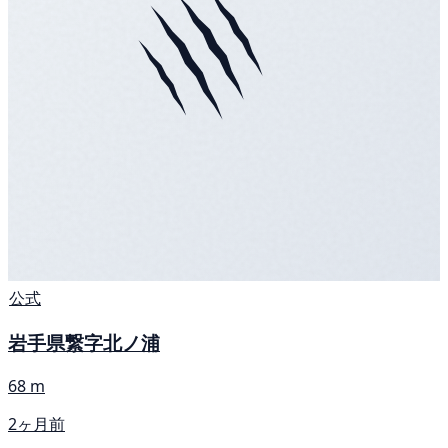
公式
岩手県繋字北ノ浦
68 m
2ヶ月前