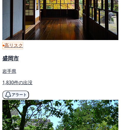
高リスク
盛岡市
岩手県
1,830件の出没
アラート