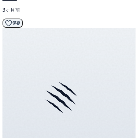
3ヶ月前
保存