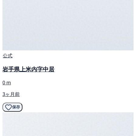
公式
岩手県上米内字中居
0 m
3ヶ月前
保存