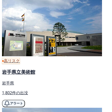
高リスク
岩手県立美術館
岩手県
1,802件の出没
アラート