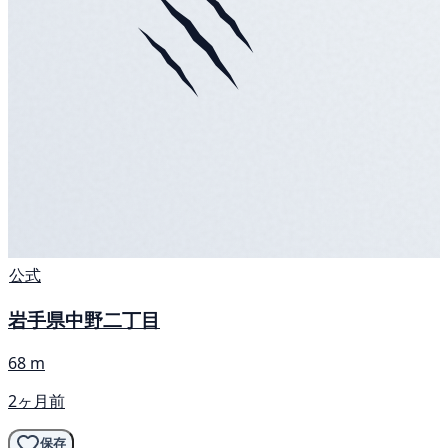
公式
岩手県中野二丁目
68 m
2ヶ月前
保存