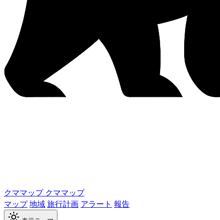
クママップ
クママップ
マップ
地域
旅行計画
アラート
報告