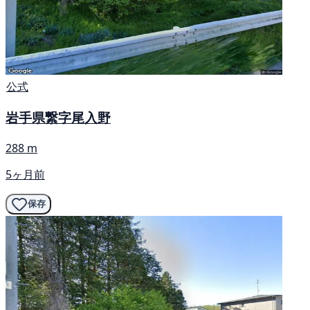
公式
岩手県繋字尾入野
288 m
5ヶ月前
保存