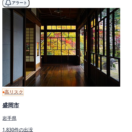
アラート
高リスク
盛岡市
岩手県
1,830件の出没