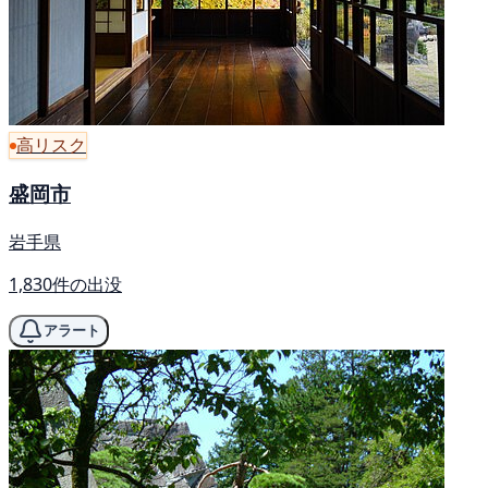
高リスク
盛岡市
岩手県
1,830件の出没
アラート