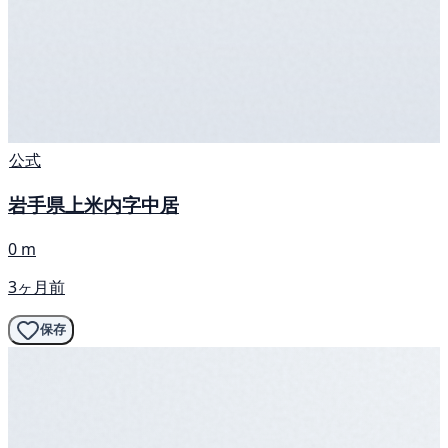
公式
岩手県上米内字中居
0 m
3ヶ月前
保存