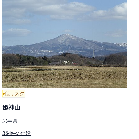
低リスク
姫神山
岩手県
364件の出没