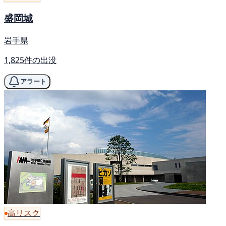
盛岡城
岩手県
1,825件の出没
アラート
高リスク