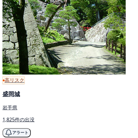
高リスク
盛岡城
岩手県
1,825件の出没
アラート