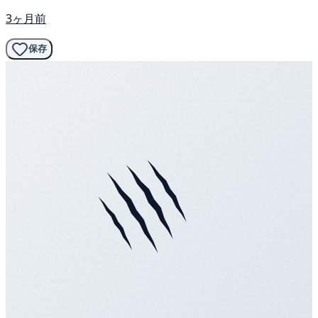
3ヶ月前
保存