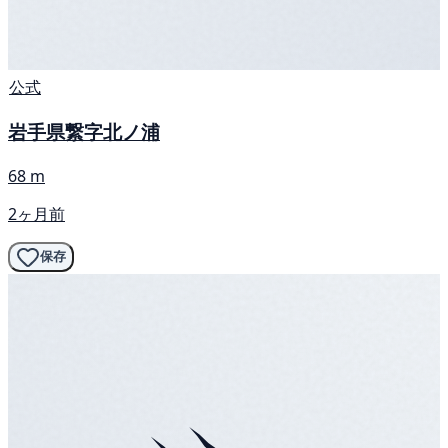
公式
岩手県繋字北ノ浦
68 m
2ヶ月前
保存