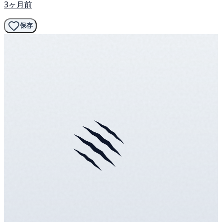
3ヶ月前
保存