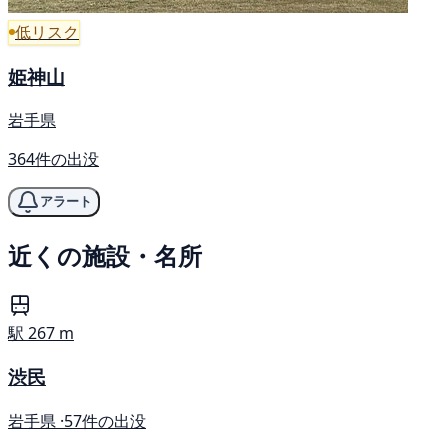
低リスク
姫神山
岩手県
364件の出没
アラート
近くの施設・名所
駅
267 m
渋民
岩手県 ·
57件の出没