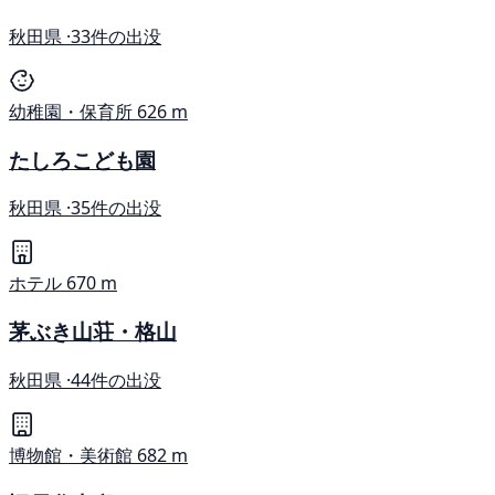
秋田県 ·
33件の出没
幼稚園・保育所
626 m
たしろこども園
秋田県 ·
35件の出没
ホテル
670 m
茅ぶき山荘・格山
秋田県 ·
44件の出没
博物館・美術館
682 m