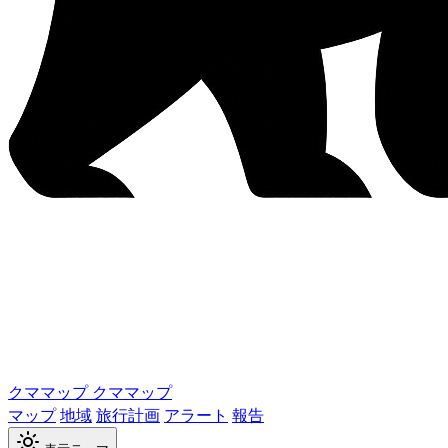
クママップ
クママップ
マップ
地域
旅行計画
アラート
報告