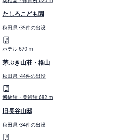
幼稚園・保育所
626 m
たしろこども園
秋田県 ·
35件の出没
ホテル
670 m
茅ぶき山荘・格山
秋田県 ·
44件の出没
博物館・美術館
682 m
旧長谷山邸
秋田県 ·
34件の出没