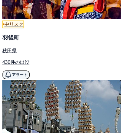
中リスク
羽後町
秋田県
430件の出没
アラート