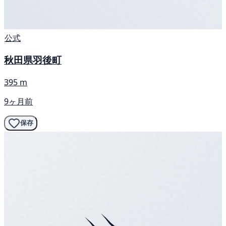
公式
秋田県羽後町
395 m
9ヶ月前
保存