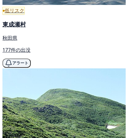
低リスク
東成瀬村
秋田県
177件の出没
アラート