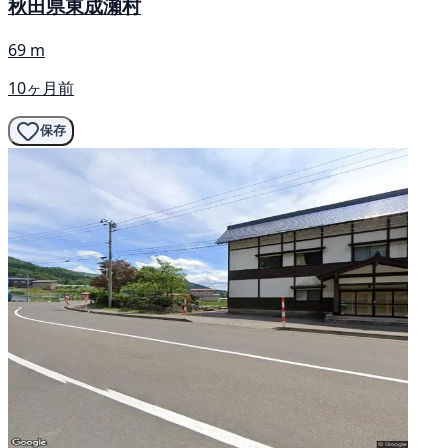
秋田県東成瀬村
69 m
10ヶ月前
保存