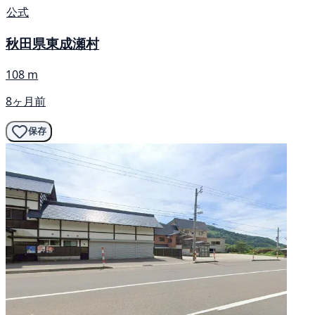
公式
秋田県東成瀬村
108 m
8ヶ月前
保存