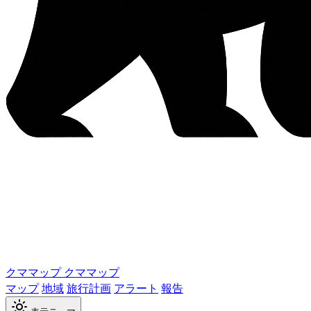
クママップ
クママップ
マップ
地域
旅行計画
アラート
報告