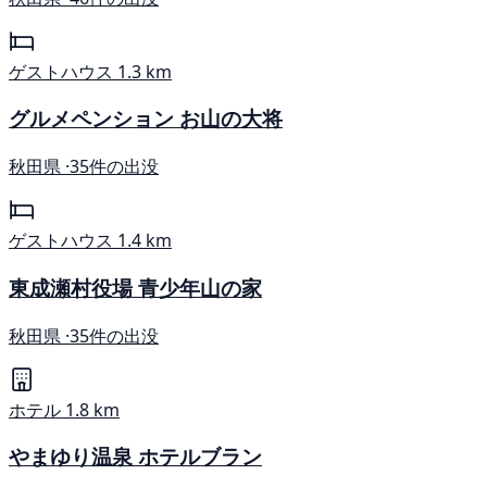
ゲストハウス
1.3 km
グルメペンション お山の大将
秋田県 ·
35件の出没
ゲストハウス
1.4 km
東成瀬村役場 青少年山の家
秋田県 ·
35件の出没
ホテル
1.8 km
やまゆり温泉 ホテルブラン