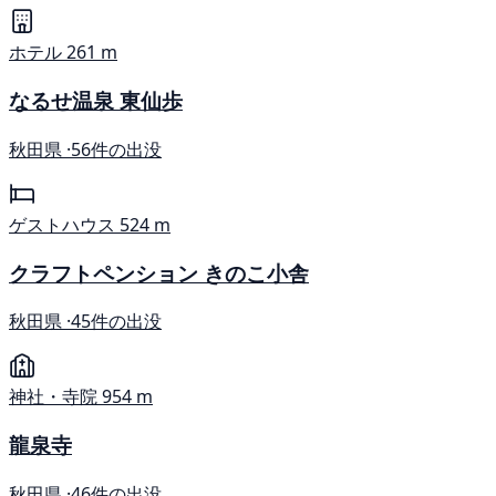
ホテル
261 m
なるせ温泉 東仙歩
秋田県 ·
56件の出没
ゲストハウス
524 m
クラフトペンション きのこ小舎
秋田県 ·
45件の出没
神社・寺院
954 m
龍泉寺
秋田県 ·
46件の出没