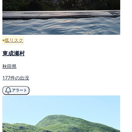
低リスク
東成瀬村
秋田県
177件の出没
アラート