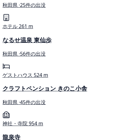
秋田県 ·
25件の出没
ホテル
261 m
なるせ温泉 東仙歩
秋田県 ·
56件の出没
ゲストハウス
524 m
クラフトペンション きのこ小舎
秋田県 ·
45件の出没
神社・寺院
954 m
龍泉寺