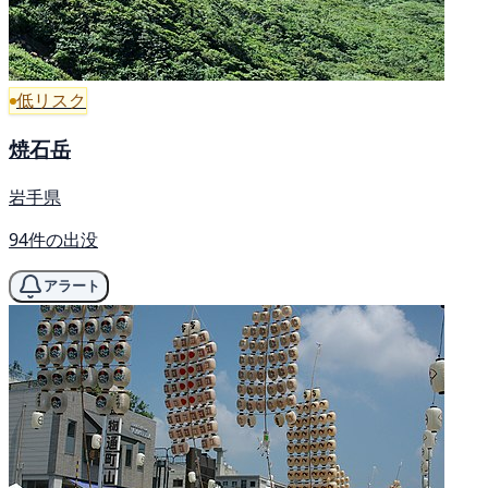
低リスク
焼石岳
岩手県
94件の出没
アラート