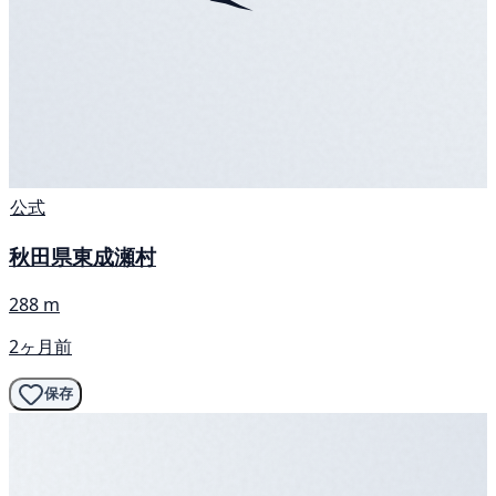
公式
秋田県東成瀬村
288 m
2ヶ月前
保存