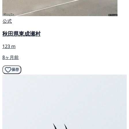
公式
秋田県東成瀬村
123 m
8ヶ月前
保存