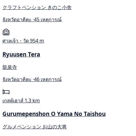
クラフトペンション きのこ小舎
จังหวัดอาคิตะ ·
45 เหตุการณ์
ศาลเจ้า・วัด
954 m
Ryuusen Tera
龍泉寺
จังหวัดอาคิตะ ·
46 เหตุการณ์
เกสต์เฮาส์
1.3 km
Gurumepenshon O Yama No Taishou
グルメペンション お山の大将