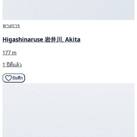
ทางการ
Higashinaruse 岩井川, Akita
177 m
1 ปีที่แล้ว
บันทึก