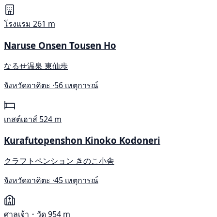
โรงแรม
261 m
Naruse Onsen Tousen Ho
なるせ温泉 東仙歩
จังหวัดอาคิตะ ·
56 เหตุการณ์
เกสต์เฮาส์
524 m
Kurafutopenshon Kinoko Kodoneri
クラフトペンション きのこ小舎
จังหวัดอาคิตะ ·
45 เหตุการณ์
ศาลเจ้า・วัด
954 m