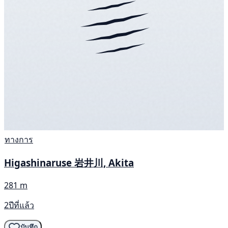
ทางการ
Higashinaruse 岩井川, Akita
281 m
2ปีที่แล้ว
บันทึก