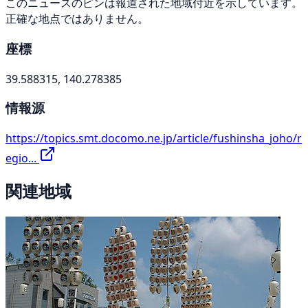
このニュースのピンは報道された地域付近を示しています。
正確な地点ではありません。
座標
39.588315, 140.278385
情報源
https://topics.smt.docomo.ne.jp/article/fushinsha_joho/r
egio...
関連地域