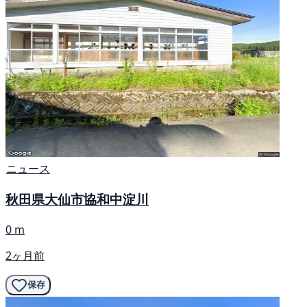
ニュース
秋田県大仙市協和中淀川
0 m
2ヶ月前
保存