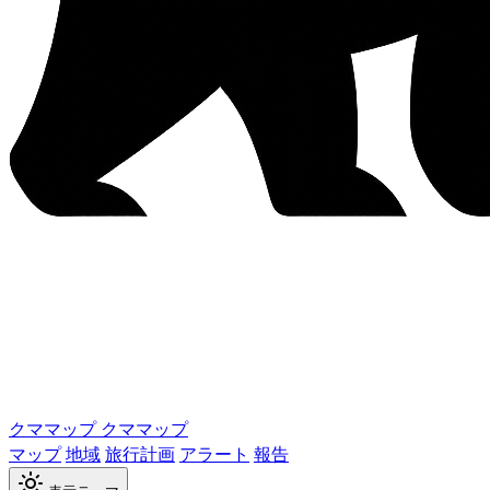
クママップ
クママップ
マップ
地域
旅行計画
アラート
報告