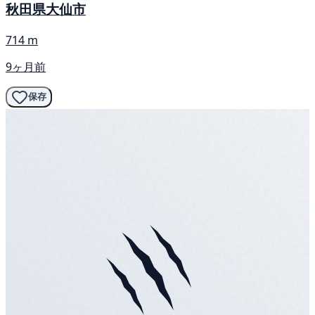
秋田県大仙市
714 m
9ヶ月前
保存