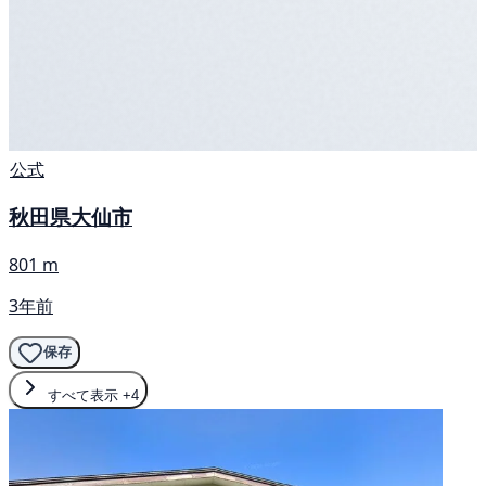
公式
秋田県大仙市
801 m
3年前
保存
すべて表示
+4