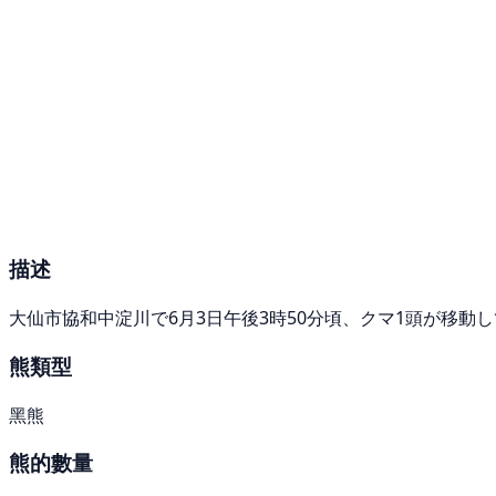
描述
大仙市協和中淀川で6月3日午後3時50分頃、クマ1頭が移動
熊類型
黑熊
熊的數量