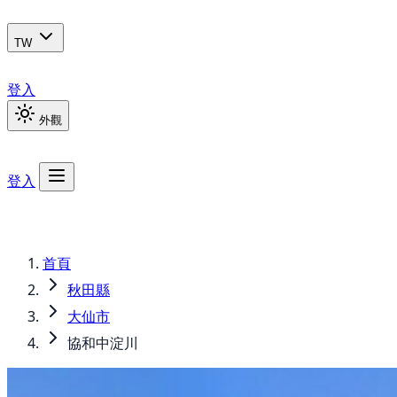
TW
登入
外觀
登入
首頁
秋田縣
大仙市
協和中淀川