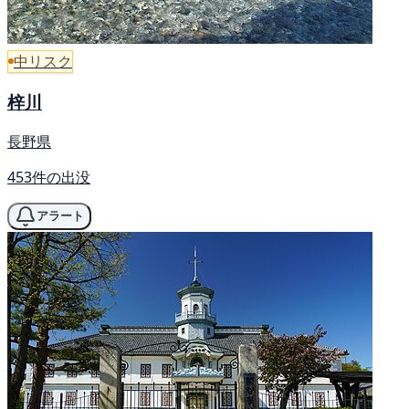
中リスク
梓川
長野県
453件の出没
アラート