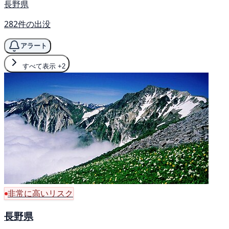
長野県
282件の出没
アラート
すべて表示
+2
非常に高いリスク
長野県