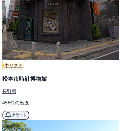
中リスク
松本市時計博物館
長野県
456件の出没
アラート