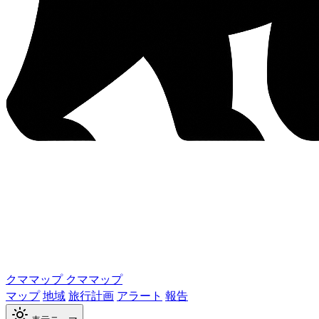
クママップ
クママップ
マップ
地域
旅行計画
アラート
報告