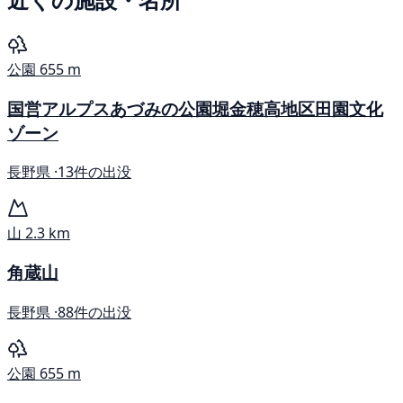
公園
655 m
国営アルプスあづみの公園堀金穂高地区田園文化
ゾーン
長野県 ·
13件の出没
山
2.3 km
角蔵山
長野県 ·
88件の出没
公園
655 m