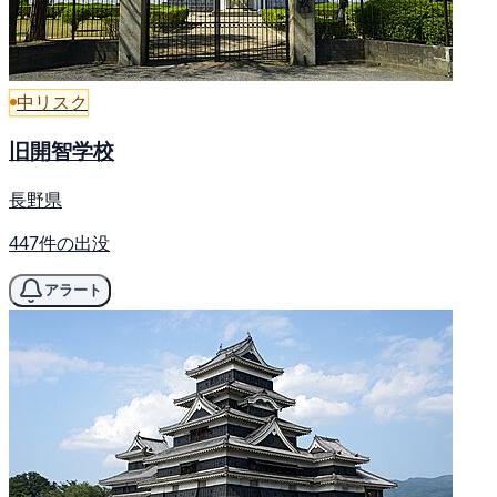
中リスク
旧開智学校
長野県
447件の出没
アラート