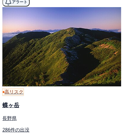
アラート
高リスク
蝶ヶ岳
長野県
286件の出没