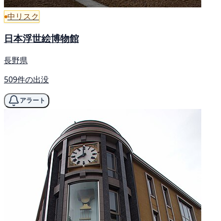
中リスク
日本浮世絵博物館
長野県
509件の出没
アラート