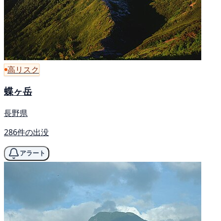
高リスク
蝶ヶ岳
長野県
286件の出没
アラート