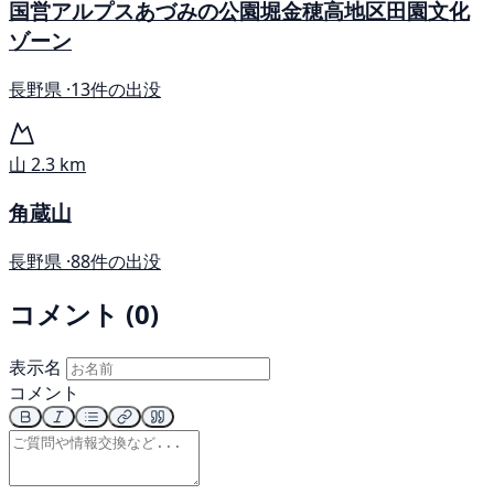
国営アルプスあづみの公園堀金穂高地区田園文化
ゾーン
長野県 ·
13件の出没
山
2.3 km
角蔵山
長野県 ·
88件の出没
コメント (0)
表示名
コメント