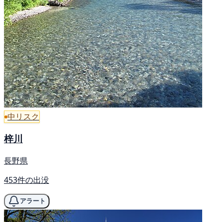
中リスク
梓川
長野県
453件の出没
アラート