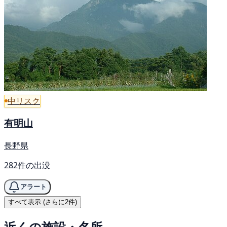
中リスク
有明山
長野県
282件の出没
アラート
すべて表示 (さらに2件)
近くの施設・名所