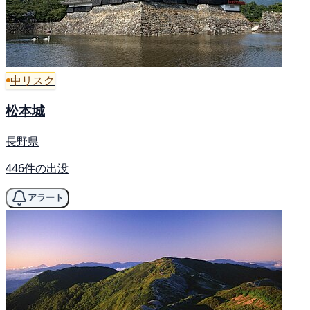
中リスク
松本城
長野県
446件の出没
アラート