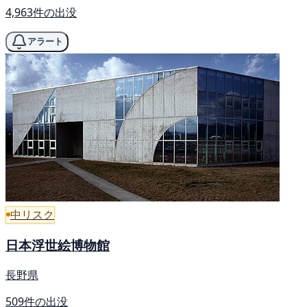
4,963件の出没
アラート
中リスク
日本浮世絵博物館
長野県
509件の出没