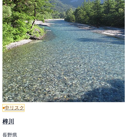
中リスク
梓川
長野県