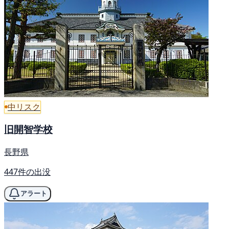
中リスク
旧開智学校
長野県
447件の出没
アラート