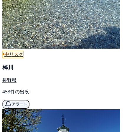
中リスク
梓川
長野県
453件の出没
アラート