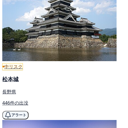
中リスク
松本城
長野県
446件の出没
アラート