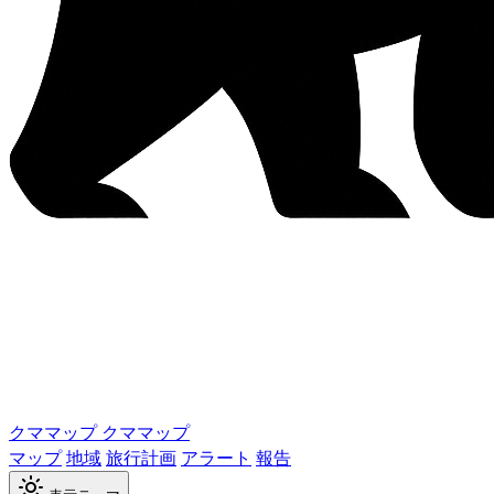
クママップ
クママップ
マップ
地域
旅行計画
アラート
報告