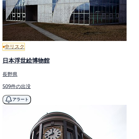
中リスク
日本浮世絵博物館
長野県
509件の出没
アラート