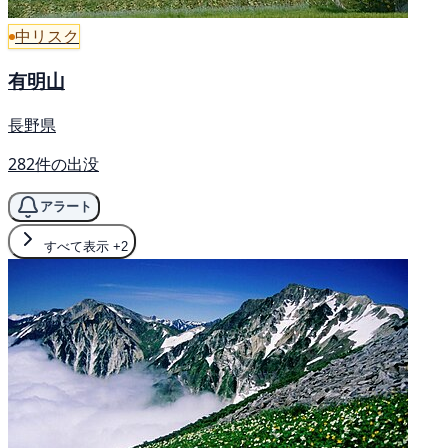
中リスク
有明山
長野県
282件の出没
アラート
すべて表示
+2