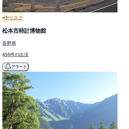
中リスク
松本市時計博物館
長野県
456件の出没
アラート