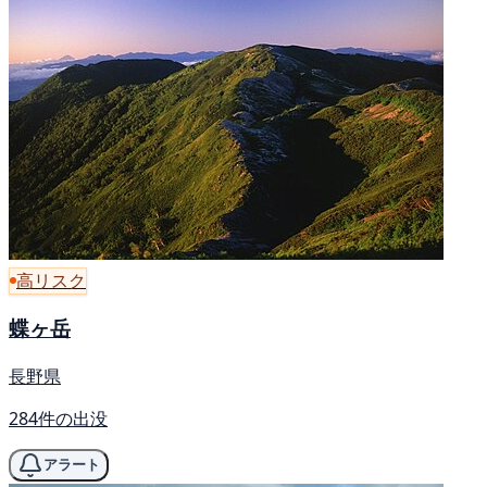
高リスク
蝶ヶ岳
長野県
284件の出没
アラート