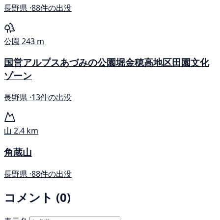
長野県 ·
88件の出没
公園
243 m
国営アルプスあづみの公園堀金穂高地区田園文化
ゾーン
長野県 ·
13件の出没
山
2.4 km
角蔵山
長野県 ·
88件の出没
コメント (0)