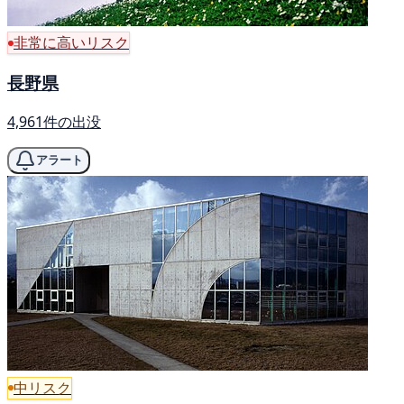
非常に高いリスク
長野県
4,961件の出没
アラート
中リスク