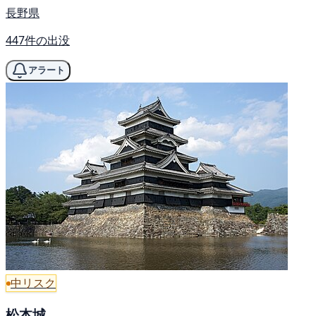
長野県
447件の出没
アラート
中リスク
松本城