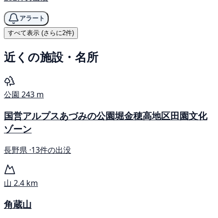
アラート
すべて表示 (さらに2件)
近くの施設・名所
公園
243 m
国営アルプスあづみの公園堀金穂高地区田園文化
ゾーン
長野県 ·
13件の出没
山
2.4 km
角蔵山