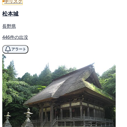
中リスク
松本城
長野県
446件の出没
アラート