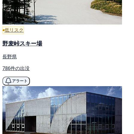
低リスク
野麦峠スキー場
長野県
786件の出没
アラート