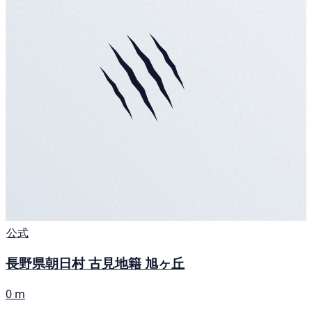
公式
長野県朝日村 古見地籍 旭ヶ丘
0 m