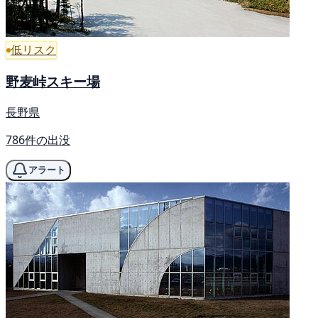
低リスク
野麦峠スキー場
長野県
786件の出没
アラート