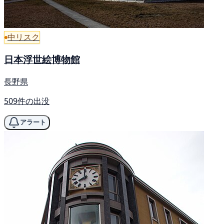
中リスク
日本浮世絵博物館
長野県
509件の出没
アラート