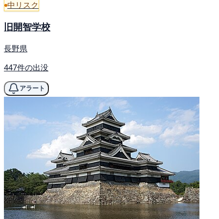
中リスク
旧開智学校
長野県
447件の出没
アラート