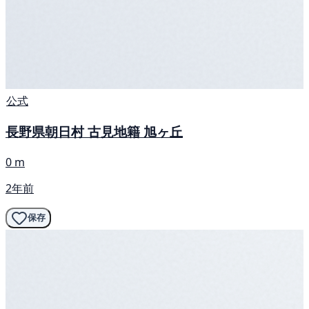
公式
長野県朝日村 古見地籍 旭ヶ丘
0 m
2年前
保存