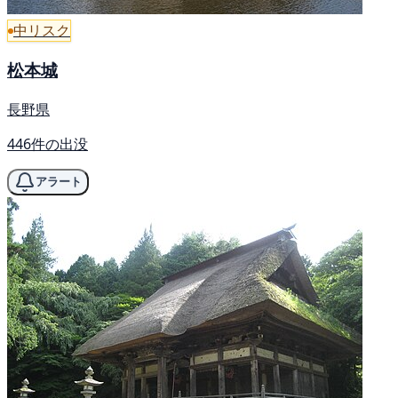
中リスク
松本城
長野県
446件の出没
アラート