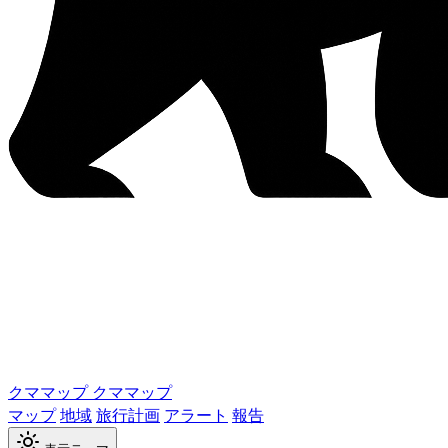
クママップ
クママップ
マップ
地域
旅行計画
アラート
報告