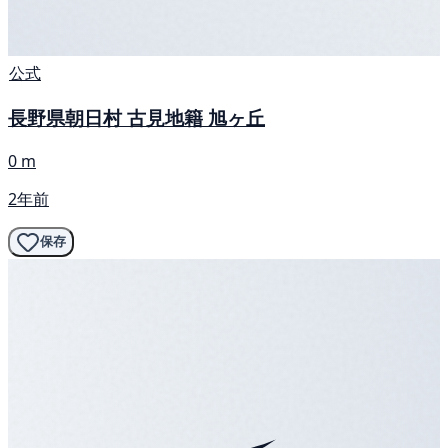
公式
長野県朝日村 古見地籍 旭ヶ丘
0 m
2年前
保存