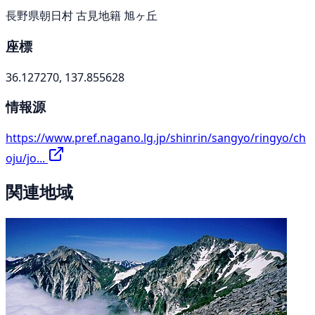
長野県朝日村 古見地籍 旭ヶ丘
座標
36.127270, 137.855628
情報源
https://www.pref.nagano.lg.jp/shinrin/sangyo/ringyo/ch
oju/jo...
関連地域