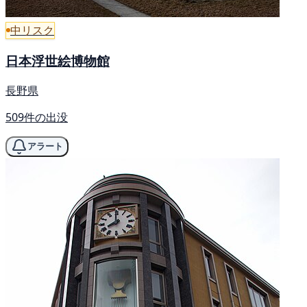
中リスク
日本浮世絵博物館
長野県
509件の出没
アラート