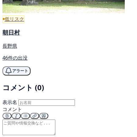
低リスク
朝日村
長野県
46件の出没
アラート
コメント (0)
表示名
コメント