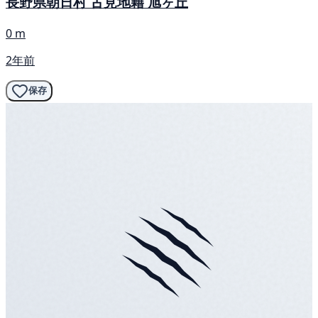
長野県朝日村 古見地籍 旭ヶ丘
0 m
2年前
保存