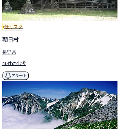
低リスク
朝日村
長野県
46件の出没
アラート