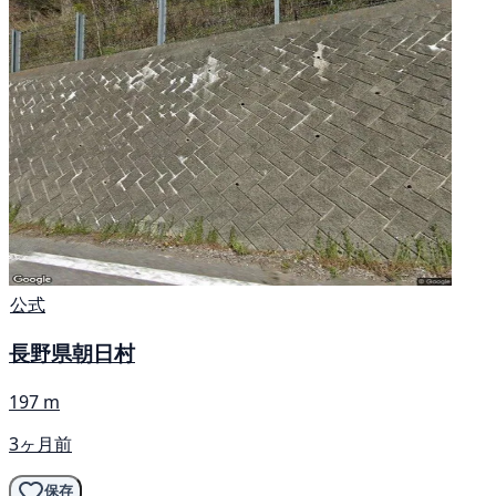
公式
長野県朝日村
197 m
3ヶ月前
保存