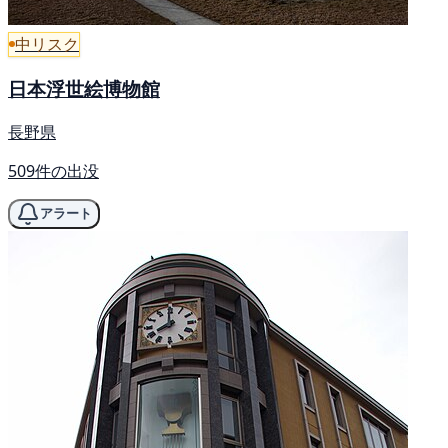
中リスク
日本浮世絵博物館
長野県
509件の出没
アラート