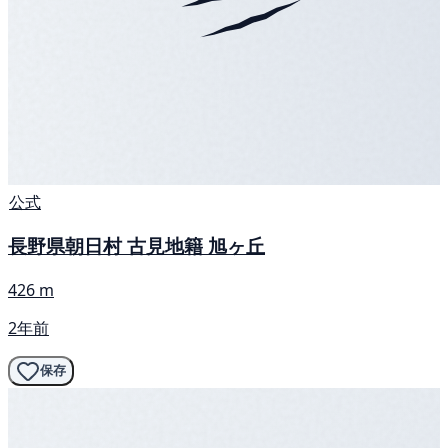
公式
長野県朝日村 古見地籍 旭ヶ丘
426 m
2年前
保存