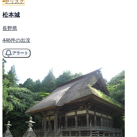
中リスク
松本城
長野県
446件の出没
アラート