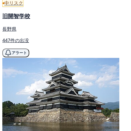
中リスク
旧開智学校
長野県
447件の出没
アラート