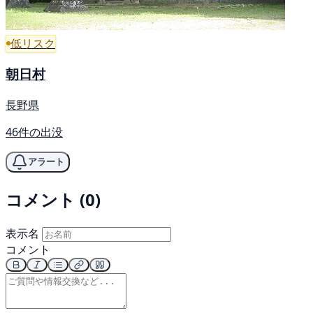
低リスク
朝日村
長野県
46件の出没
アラート
コメント (0)
表示名
コメント