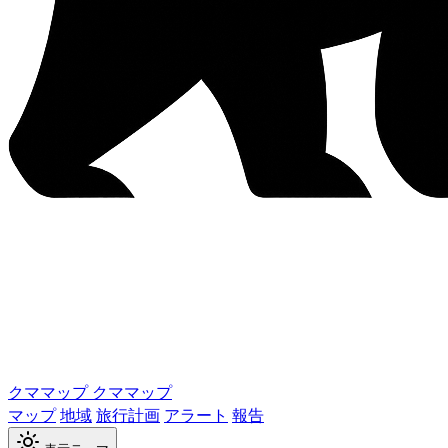
クママップ
クママップ
マップ
地域
旅行計画
アラート
報告