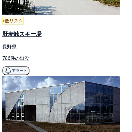
低リスク
野麦峠スキー場
長野県
786件の出没
アラート