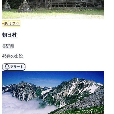
低リスク
朝日村
長野県
46件の出没
アラート