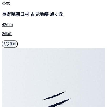
公式
長野県朝日村 古見地籍 旭ヶ丘
426 m
2年前
保存