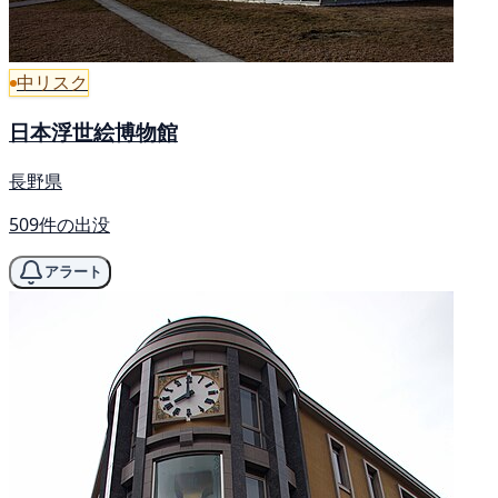
中リスク
日本浮世絵博物館
長野県
509件の出没
アラート