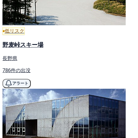
低リスク
野麦峠スキー場
長野県
786件の出没
アラート