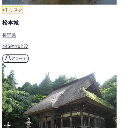
中リスク
松本城
長野県
446件の出没
アラート