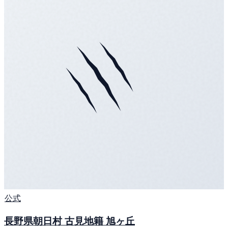
公式
長野県朝日村 古見地籍 旭ヶ丘