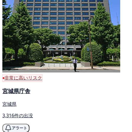
非常に高いリスク
宮城県庁舎
宮城県
3,316件の出没
アラート