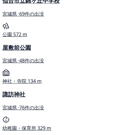
仙台市立錦ヶ丘中学校
宮城県 ·
69件の出没
公園
572 m
屋敷前公園
宮城県 ·
48件の出没
神社・寺院
134 m
諏訪神社
宮城県 ·
76件の出没
幼稚園・保育所
329 m