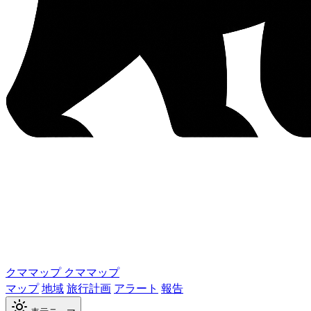
クママップ
クママップ
マップ
地域
旅行計画
アラート
報告