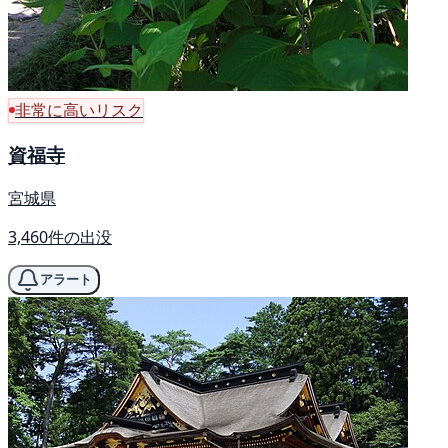
非常に高いリスク
資福寺
宮城県
3,460件の出没
アラート