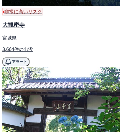
非常に高いリスク
大観密寺
宮城県
3,664件の出没
アラート