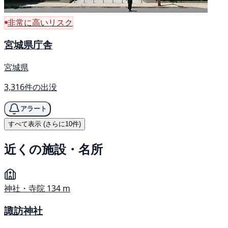
非常に高いリスク
宮城県庁舎
宮城県
3,316件の出没
アラート
すべて表示 (さらに10件)
近くの施設・名所
神社・寺院
134 m
諏訪神社