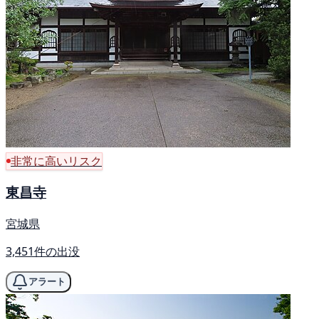
非常に高いリスク
東昌寺
宮城県
3,451件の出没
アラート