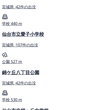
宮城県 ·
42件の出没
学校
440 m
仙台市立愛子小学校
宮城県 ·
107件の出没
公園
527 m
錦ケ丘八丁目公園
宮城県 ·
42件の出没
学校
530 m