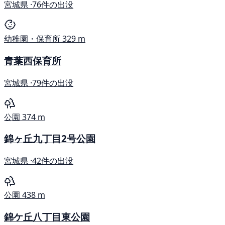
宮城県 ·
76件の出没
幼稚園・保育所
329 m
青葉西保育所
宮城県 ·
79件の出没
公園
374 m
錦ヶ丘九丁目2号公園
宮城県 ·
42件の出没
公園
438 m
錦ケ丘八丁目東公園