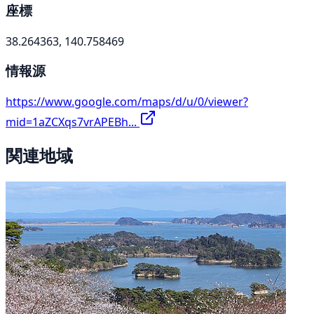
座標
38.264363, 140.758469
情報源
https://www.google.com/maps/d/u/0/viewer?
mid=1aZCXqs7vrAPEBh...
関連地域