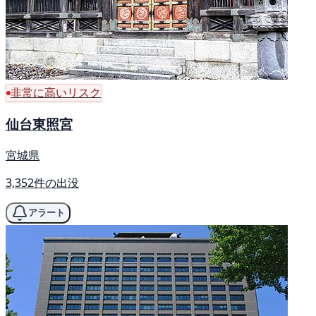
非常に高いリスク
仙台東照宮
宮城県
3,352件の出没
アラート