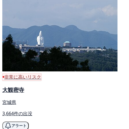
非常に高いリスク
大観密寺
宮城県
3,664件の出没
アラート