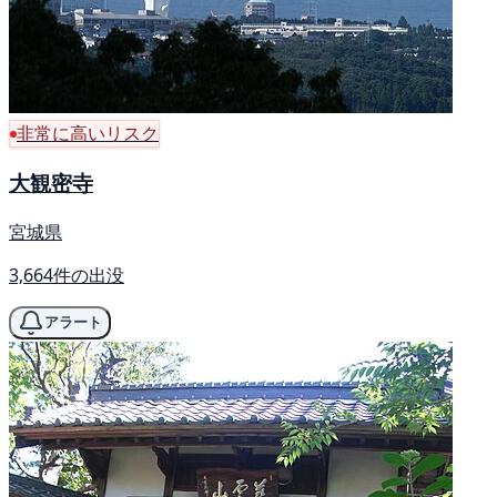
非常に高いリスク
大観密寺
宮城県
3,664件の出没
アラート