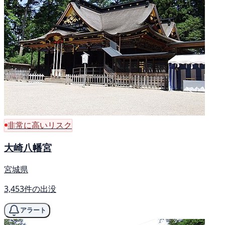
非常に高いリスク
大崎八幡宮
宮城県
3,453件の出没
アラート