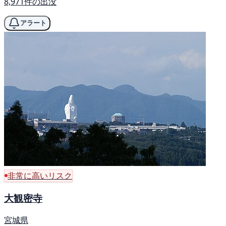
8,971件の出没
アラート
非常に高いリスク
大観密寺
宮城県