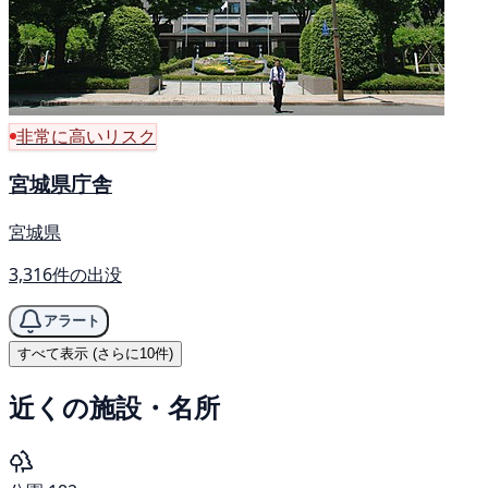
非常に高いリスク
宮城県庁舎
宮城県
3,316件の出没
アラート
すべて表示 (さらに10件)
近くの施設・名所