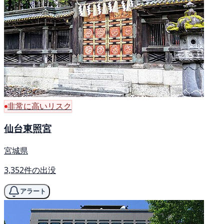
非常に高いリスク
仙台東照宮
宮城県
3,352件の出没
アラート