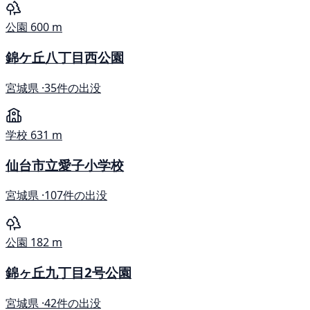
公園
600 m
錦ケ丘八丁目西公園
宮城県 ·
35件の出没
学校
631 m
仙台市立愛子小学校
宮城県 ·
107件の出没
公園
182 m
錦ヶ丘九丁目2号公園
宮城県 ·
42件の出没