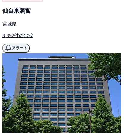
仙台東照宮
宮城県
3,352件の出没
アラート