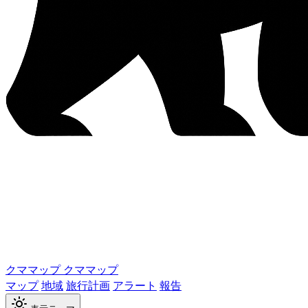
クママップ
クママップ
マップ
地域
旅行計画
アラート
報告