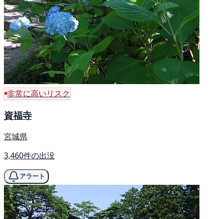
非常に高いリスク
資福寺
宮城県
3,460件の出没
アラート