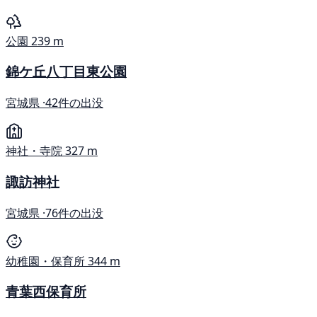
公園
239 m
錦ケ丘八丁目東公園
宮城県 ·
42件の出没
神社・寺院
327 m
諏訪神社
宮城県 ·
76件の出没
幼稚園・保育所
344 m
青葉西保育所