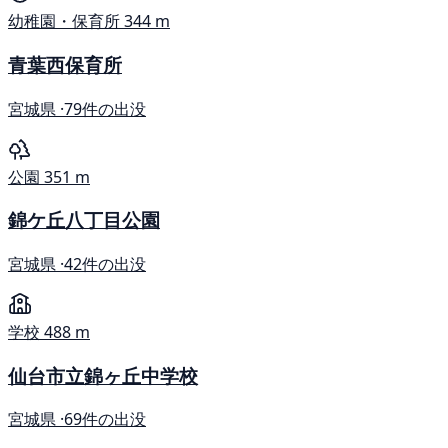
幼稚園・保育所
344 m
青葉西保育所
宮城県 ·
79件の出没
公園
351 m
錦ケ丘八丁目公園
宮城県 ·
42件の出没
学校
488 m
仙台市立錦ヶ丘中学校
宮城県 ·
69件の出没