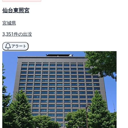
仙台東照宮
宮城県
3,351件の出没
アラート