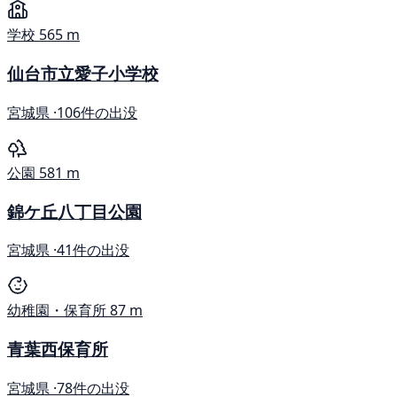
学校
565 m
仙台市立愛子小学校
宮城県 ·
106件の出没
公園
581 m
錦ケ丘八丁目公園
宮城県 ·
41件の出没
幼稚園・保育所
87 m
青葉西保育所
宮城県 ·
78件の出没