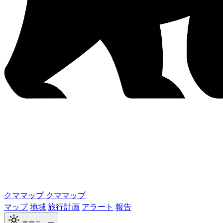
クママップ
クママップ
マップ
地域
旅行計画
アラート
報告