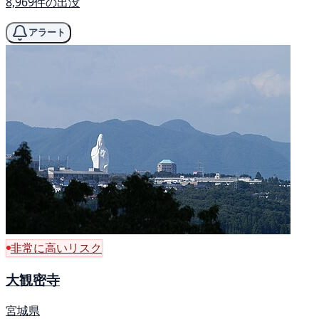
8,969件の出没
アラート
非常に高いリスク
大観密寺
宮城県