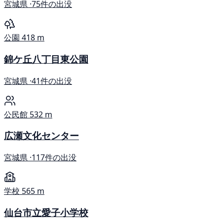
宮城県 ·
75件の出没
公園
418 m
錦ケ丘八丁目東公園
宮城県 ·
41件の出没
公民館
532 m
広瀬文化センター
宮城県 ·
117件の出没
学校
565 m
仙台市立愛子小学校