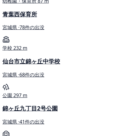
幼稚園・保育所
87 m
青葉西保育所
宮城県 ·
78件の出没
学校
232 m
仙台市立錦ヶ丘中学校
宮城県 ·
68件の出没
公園
297 m
錦ヶ丘九丁目2号公園
宮城県 ·
41件の出没