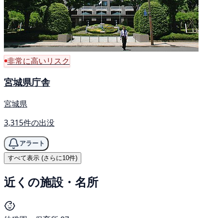
非常に高いリスク
宮城県庁舎
宮城県
3,315件の出没
アラート
すべて表示 (さらに10件)
近くの施設・名所