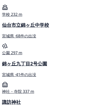
学校
232 m
仙台市立錦ヶ丘中学校
宮城県 ·
68件の出没
公園
297 m
錦ヶ丘九丁目2号公園
宮城県 ·
41件の出没
神社・寺院
337 m
諏訪神社