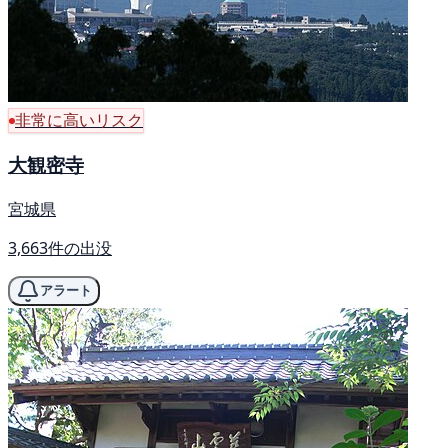
非常に高いリスク
大観密寺
宮城県
3,663件の出没
アラート