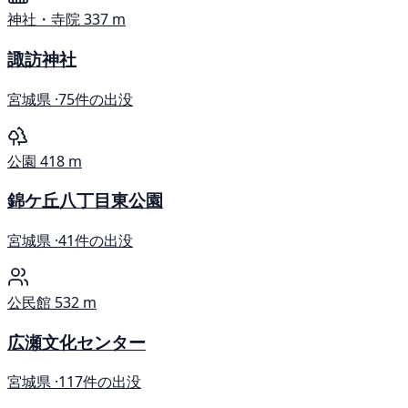
神社・寺院
337 m
諏訪神社
宮城県 ·
75件の出没
公園
418 m
錦ケ丘八丁目東公園
宮城県 ·
41件の出没
公民館
532 m
広瀬文化センター
宮城県 ·
117件の出没