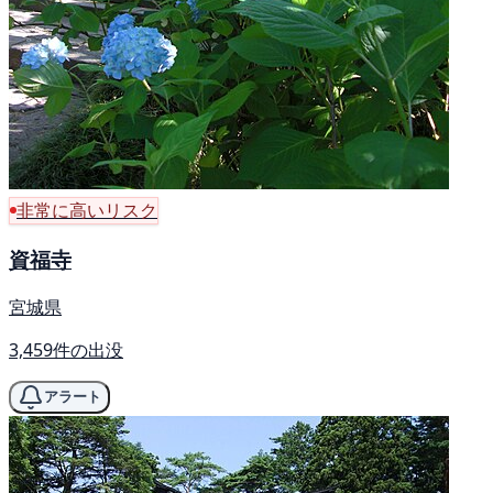
非常に高いリスク
資福寺
宮城県
3,459件の出没
アラート