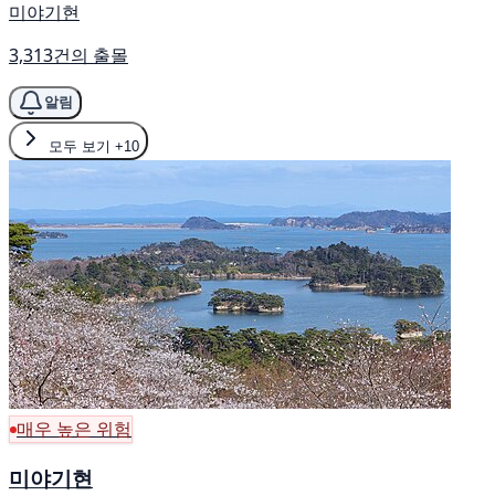
미야기현
3,313건의 출몰
알림
모두 보기
+10
매우 높은 위험
미야기현