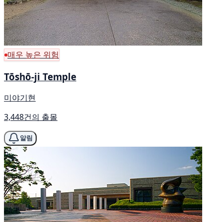
매우 높은 위험
Tōshō-ji Temple
미야기현
3,448건의 출몰
알림