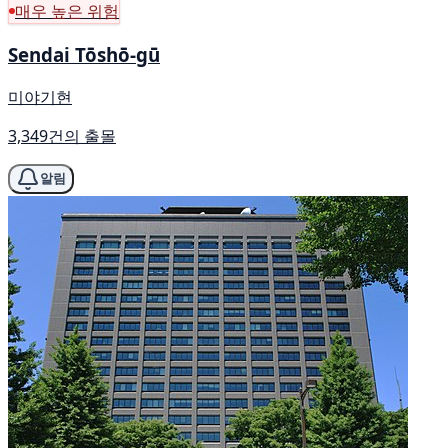
매우 높은 위험
Sendai Tōshō-gū
미야기현
3,349건의 출몰
알림