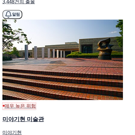
3,448건의 출몰
알림
매우 높은 위험
미야기현 미술관
미야기현