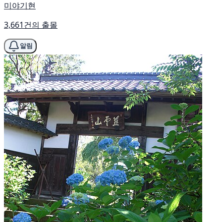
미야기현
3,661건의 출몰
알림