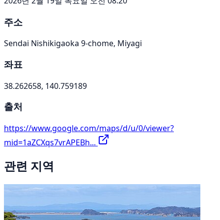
2026년 2월 19일 목요일 오전 08:20
주소
Sendai Nishikigaoka 9-chome, Miyagi
좌표
38.262658, 140.759189
출처
https://www.google.com/maps/d/u/0/viewer?
mid=1aZCXqs7vrAPEBh...
관련 지역