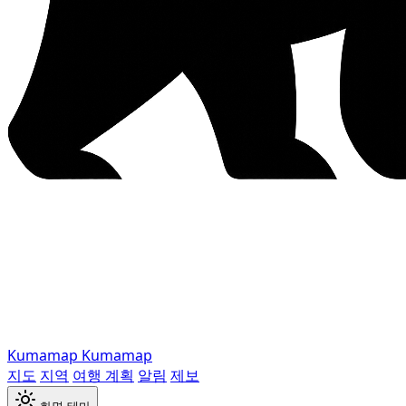
Kumamap
Kumamap
지도
지역
여행 계획
알림
제보