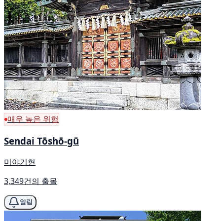
매우 높은 위험
Sendai Tōshō-gū
미야기현
3,349건의 출몰
알림