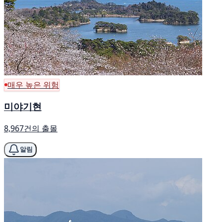
매우 높은 위험
미야기현
8,967건의 출몰
알림