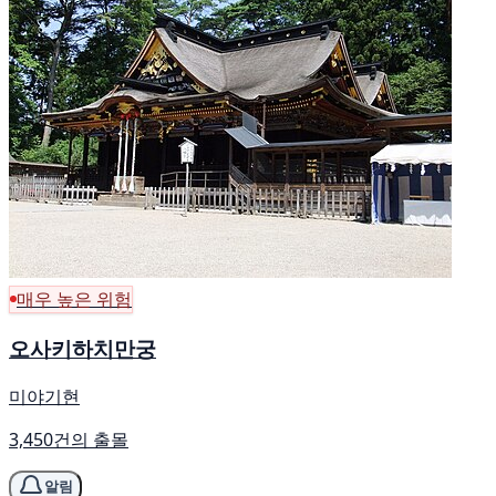
매우 높은 위험
오사키하치만궁
미야기현
3,450건의 출몰
알림