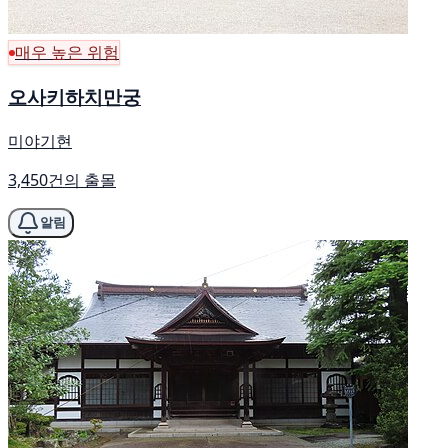
매우 높은 위험
오사키하치만궁
미야기현
3,450건의 출몰
알림